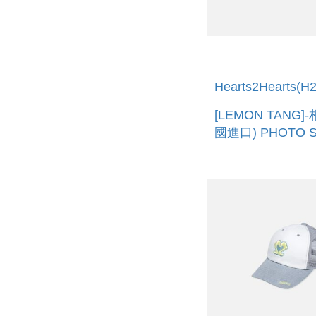
Hearts2Hearts(H
[LEMON TANG]
國進口) PHOTO 