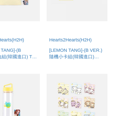
Hearts(H2H)
Hearts2Hearts(H2H)
 TANG]-(B
[LEMON TANG]-(B VER.)
恤組(韓國進口) T-
隨機小卡組(韓國進口)
ET [B VER.]
RANDOM TRADING
CARD [B VER.]