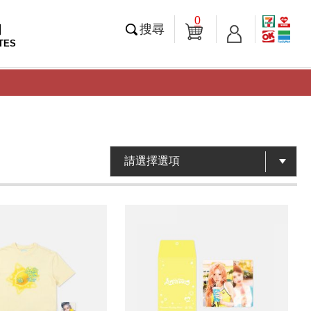
0
知
搜尋
TES