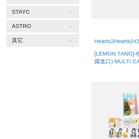
STAYC
ASTRO
其它
Hearts2Hearts(H
[LEMON TANG]
國進口) MULTI C