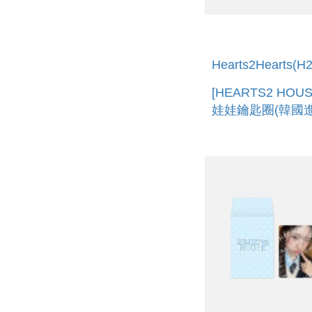
Hearts2Hearts(H
[HEARTS2 HOU
娃娃鑰匙圈(韓國進
CHARACTER DO
RING