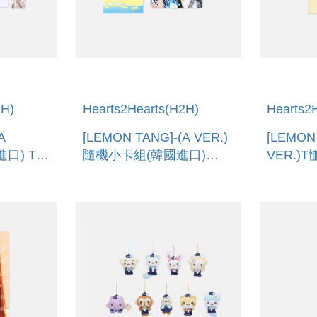
2H)
Hearts2Hearts(H2H)
Hearts2
A
[LEMON TANG]-(A VER.)
[LEMON
口) T-
隨機小卡組(韓國進口)
VER.)T
R.]
RANDOM TRADING
SHIRT S
CARD [A VER.]