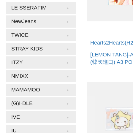
LE SSERAFIM
NewJeans
TWICE
Hearts2Hearts(H
STRAY KIDS
[LEMON TANG]
(韓國進口) A3 PO
ITZY
NMIXX
MAMAMOO
(G)I-DLE
IVE
IU