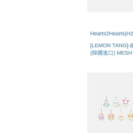
Hearts2Hearts(H
[LEMON TANG
(韓國進口) MESH 
CAP