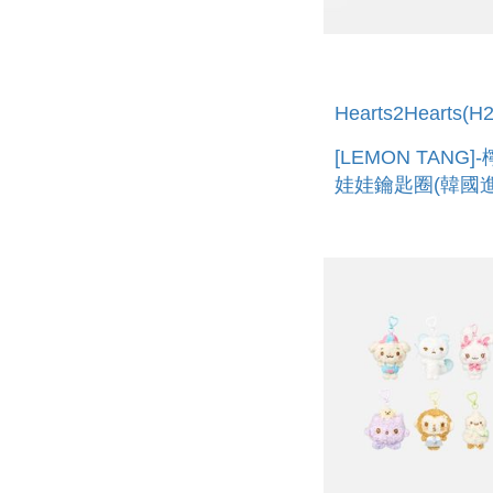
Hearts2Hearts(H
[LEMON TANG
娃娃鑰匙圈(韓國進
LEMON MINI DO
KEYRING