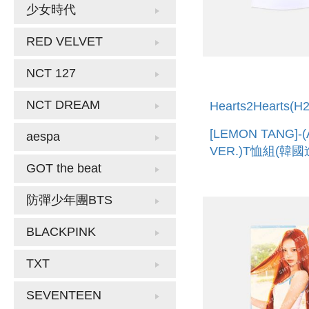
少女時代
RED VELVET
NCT 127
NCT DREAM
Hearts2Hearts(H
[LEMON TANG]-(
aespa
VER.)T恤組(韓國進
SHIRT SET [A VE
GOT the beat
防彈少年團BTS
BLACKPINK
TXT
SEVENTEEN