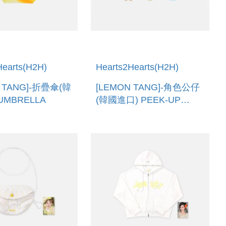
Hearts(H2H)
Hearts2Hearts(H2H)
N TANG]-折疊傘(韓
[LEMON TANG]-角色公仔
UMBRELLA
(韓國進口) PEEK-UP
FIGURE