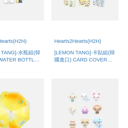
Hearts(H2H)
Hearts2Hearts(H2H)
N TANG]-水瓶組(韓
[LEMON TANG]-卡貼組(韓
WATER BOTTLE
國進口) CARD COVER
STICKER SET