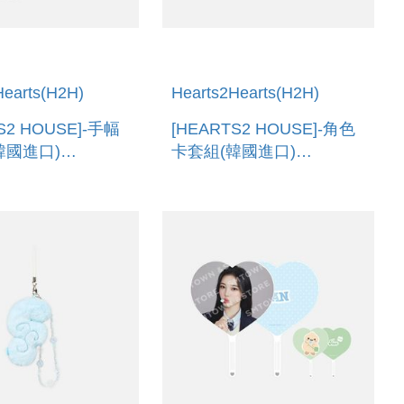
Hearts(H2H)
Hearts2Hearts(H2H)
S2 HOUSE]-手幅
[HEARTS2 HOUSE]-角色
韓國進口)
卡套組(韓國進口)
 MUFFLER SET
CHARACTER PHOTO
CARD HOLDER SET