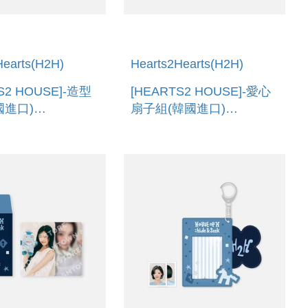
Hearts(H2H)
Hearts2Hearts(H2H)
S2 HOUSE]-造型
[HEARTS2 HOUSE]-愛心
國進口)
扇子組(韓國進口)
LLA TAIL STRAP
HEARTS IMAGE PICKET
SET