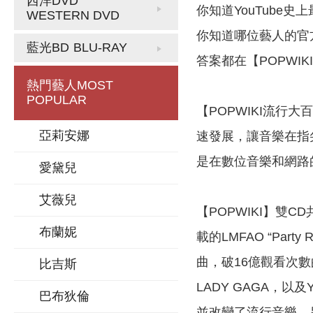
西洋DVD
你知道YouTube
WESTERN DVD
你知道哪位藝人的官方
藍光BD
BLU-RAY
答案都在【POPWIK
熱門藝人
MOST
POPULAR
【POPWIKI流
亞莉安娜
速發展，讓音樂在指
是在數位音樂和網路
愛黛兒
艾薇兒
【POPWIKI】雙CD
布蘭妮
載的LMFAO “Part
曲，破16億觀看次數的P
比吉斯
LADY GAGA，
巴布狄倫
並改變了流行音樂，另