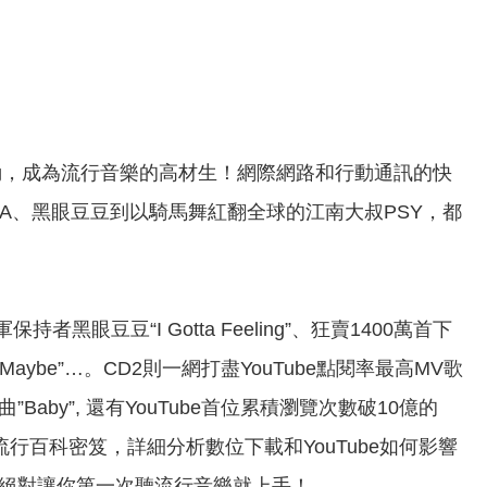
脈動，成為流行音樂的高材生！網際網路和行動通訊的快
GA、黑眼豆豆到以騎馬舞紅翻全球的江南大叔PSY，都
眼豆豆“I Gotta Feeling”、狂賣1400萬首下
 Me Maybe”…。CD2則一網打盡YouTube點閱率最高MV歌
曲”Baby”, 還有YouTube首位累積瀏覽次數破10億的
的流行百科密笈，詳細分析數位下載和YouTube如何影響
】，絕對讓你第一次聽流行音樂就上手！