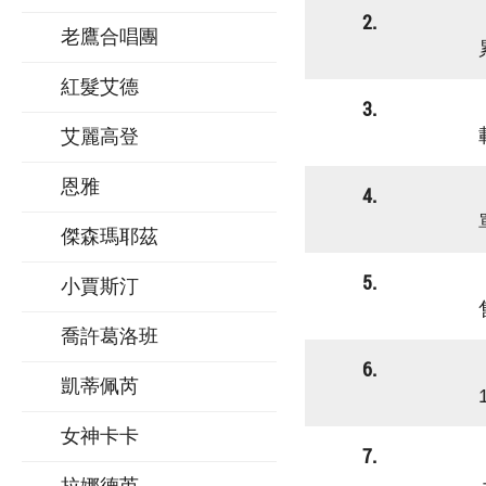
2.
老鷹合唱團
紅髮艾德
3.
艾麗高登
恩雅
4.
傑森瑪耶茲
5.
小賈斯汀
喬許葛洛班
6.
凱蒂佩芮
女神卡卡
7.