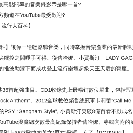
史上最高點閱率的音樂錄影帶是哪一首?
頻道在YouTube最受歡迎?
I 流行大百科】
行大百科】讓你一邊輕鬆聽音樂，同時掌握音樂產業的最新
尖觸控之間唾手可得。從蕾哈娜、小賈斯汀、LADY GA
的推波助瀾下而成功登上流行樂壇超級天王天后的寶座。
共36首超強曲目。CD1收錄史上最暢銷數位單曲，包括冠軍保持者黑
y Rock Anthem”、2012全球數位銷售總冠軍卡莉蕾”Call
SY “Gangnam Style”, 小賈斯汀突破8億百看不厭成名
以及YouTube瀏覽總次數最高紀錄保持者蕾哈娜。專輯內附
附上36首歌曲的英文(原文)歌詞。有了【POPWIKI