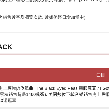
前之銷售數字及瀏覽次數, 數據仍逐日增加當中)
ACK
曲目
史上最強數位單曲 The Black Eyed Peas 黑眼豆豆 / 
(累積銷售超過1460萬張), 美國數位下載音樂銷售史上最暢
10週冠軍