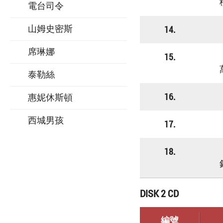
電台司令
14.
山姆史密斯
席琳娜
15.
泰勒絲
16.
惠妮休斯頓
西城男孩
17.
18.
DISK 2 CD
編號