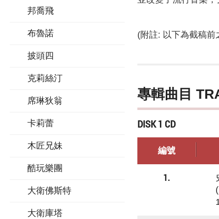
邦喬飛
布魯諾
(附註: 以下為截稿
披頭四
克莉絲汀
專輯曲目 TR
席琳狄翁
DISK 1 CD
卡莉蕾
木匠兄妹
編號
酷玩樂團
1.
大衛佛斯特
大衛庫塔