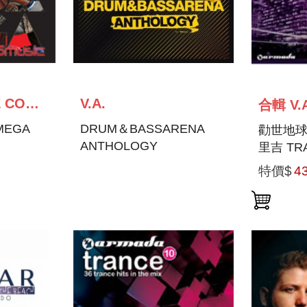
伯爵和辛登 THE COUNT AND SINDEN
V.A.
合輯 V.
MEGA
DRUM＆BASSARENA
勸世地
ANTHOLOGY
里吉 TR
11-MIX
特價$
4
WALLBR