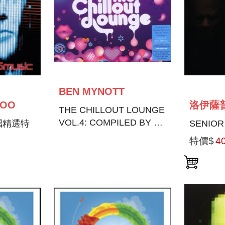
BEN MYNOTT
OO
THE CHILLOUT LOUNGE
VOL.4: COMPILED BY DJ
唱精選特
SENIOR
BEN MYNOTT
特價$
4
LIVE