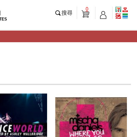
0
知
搜尋
TES