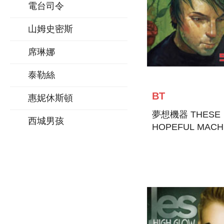
電台司令
山姆史密斯
席琳娜
泰勒絲
BT
惠妮休斯頓
夢想機器 THESE
西城男孩
HOPEFUL MACH