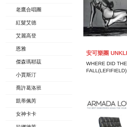
老鷹合唱團
紅髮艾德
艾麗高登
恩雅
安可樂團 UNKL
傑森瑪耶茲
WHERE DID THE
FALL(LEFIFIELD)
小賈斯汀
喬許葛洛班
凱蒂佩芮
女神卡卡