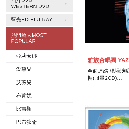
西洋DVD
WESTERN DVD
藍光BD
BLU-RAY
熱門藝人
MOST
POPULAR
亞莉安娜
雅族合唱團 YAZ
愛黛兒
全面連結:現場演
輯(限量2CD)
艾薇兒
RECONNECTED 
布蘭妮
比吉斯
巴布狄倫