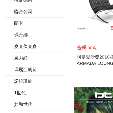
拉娜德芮
聯合公園
蘭卡
瑪丹娜
麥克傑克森
合輯 V.A.
阿曼愛沙發2010
魔力紅
ARMADA LOUNG
瑪麗亞凱莉
諾拉瓊絲
1世代
共和世代