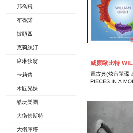
邦喬飛
布魯諾
披頭四
克莉絲汀
席琳狄翁
電古典(炫音單碟版
卡莉蕾
PIECES IN A M
木匠兄妹
STYLE 2
酷玩樂團
大衛佛斯特
大衛庫塔