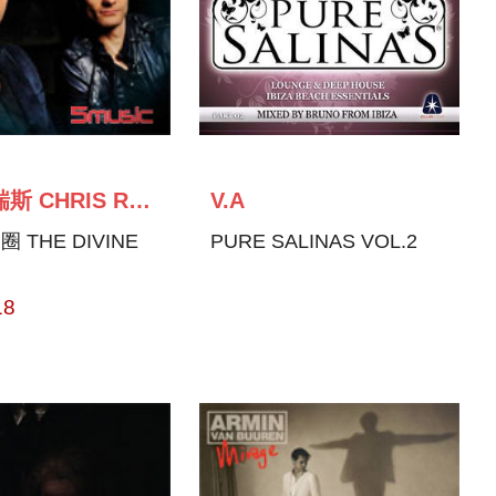
克里斯瑞斯 CHRIS REECE
V.A
 THE DIVINE
PURE SALINAS VOL.2
18