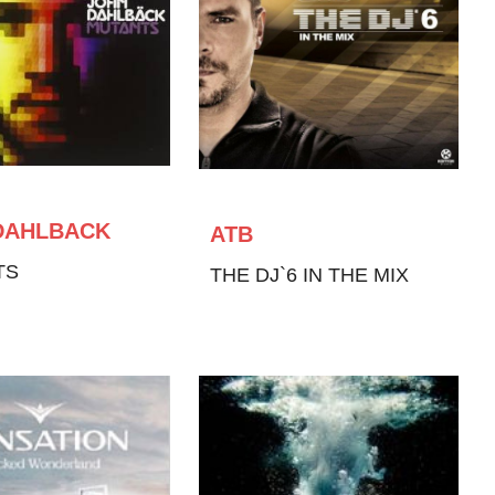
DAHLBACK
ATB
TS
THE DJ`6 IN THE MIX