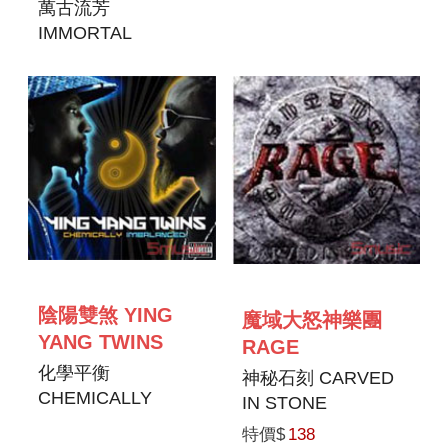
SHAMAN
萬古流芳
IMMORTAL
陰陽雙煞 YING
魔域大怒神樂團
YANG TWINS
RAGE
化學平衡
神秘石刻 CARVED
CHEMICALLY
IN STONE
IMBALANCED
特價$
138