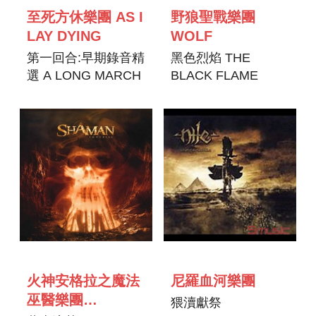
至死方休樂團 AS I
野狼聖戰樂團
LAY DYING
WOLF
第一回合:早期錄音精
黑色烈焰 THE
選 A LONG MARCH
BLACK FLAME
: THE FIRST
RECORDINGS
火神安格拉之魔法
尼羅血河樂團
巫醫樂團
猥瀆獻祭