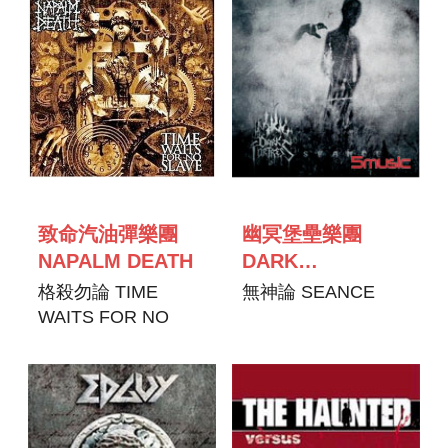
致命汽油彈樂團
幽冥堡壘樂團
NAPALM DEATH
DARK
FORTRESS
格殺勿論 TIME
無神論 SEANCE
WAITS FOR NO
SLAVE