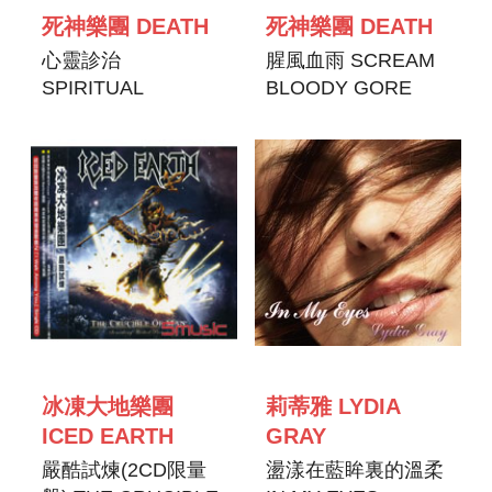
死神樂團 DEATH
死神樂團 DEATH
心靈診治
腥風血雨 SCREAM
SPIRITUAL
BLOODY GORE
HEALING
冰凍大地樂團
莉蒂雅 LYDIA
ICED EARTH
GRAY
嚴酷試煉(2CD限量
盪漾在藍眸裏的溫柔