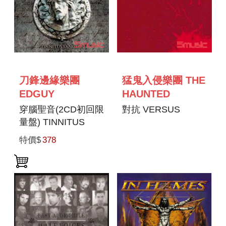
刀鋒邊緣樂團
猛鬼入侵樂團 THE
EDGUY
HAUNTED
穿腦聖音(2CD初回限
對抗 VERSUS
量盤) TINNITUS
SANCTUS
特價$
378