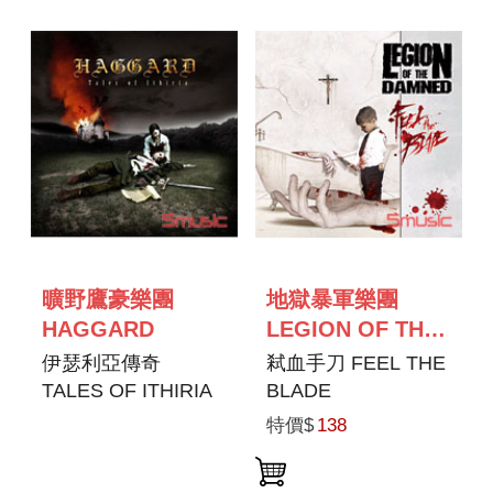
曠野鷹豪樂團
地獄暴軍樂團
HAGGARD
LEGION OF THE
DAMNED
伊瑟利亞傳奇
弒血手刀 FEEL THE
TALES OF ITHIRIA
BLADE
特價$
138