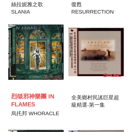
絲拉妮雅之歌
復甦
SLANIA
RESURRECTION
烈燄邪神樂團 IN
全美鄉村民謠巨星超
FLAMES
級精選-第一集
烏扥邦 WHORACLE