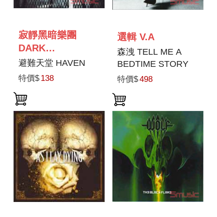
寂靜黑暗樂團
選輯 V.A
DARK
森洩 TELL ME A
TRANQUILLITY
避難天堂 HAVEN
BEDTIME STORY
特價$
138
特價$
498