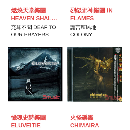
燃燒天堂樂團
烈燄邪神樂團 IN
HEAVEN SHALL
FLAMES
BURN
充耳不聞 DEAF TO
謊言殖民地
OUR PRAYERS
COLONY
懾魂史詩樂團
火怪樂團
ELUVEITIE
CHIMAIRA