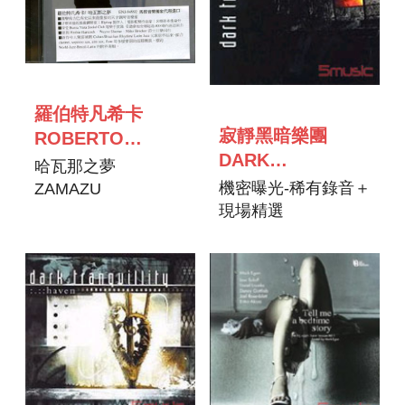
羅伯特凡希卡
寂靜黑暗樂團
ROBERTO
DARK
FONSECA
哈瓦那之夢
TRANQUILLITY
機密曝光-稀有錄音＋
ZAMAZU
現場精選
EXPOSURES