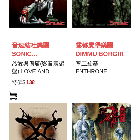
音速結社樂團
霧都魔堡樂團
SONIC
DIMMU BORGIR
SYNDICATE
烈愛與傷痛(影音震撼
帝王登基
盤) LOVE AND
ENTHRONE
OTHER
DARKNESS
特價$
138
DISASTERS
TRIUMPHANT