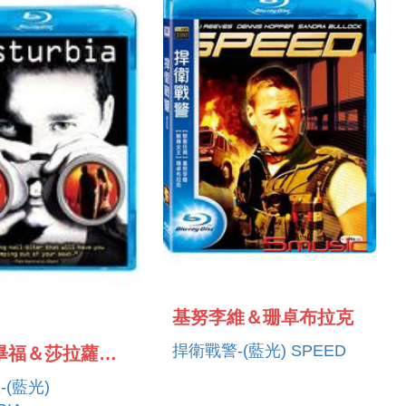
基努李維＆珊卓布拉克
捍衛戰警-(藍光) SPEED
西亞李畢福＆莎拉蘿瑪SHIA LABEOUF ＆ SARAH ROEMER
(藍光)