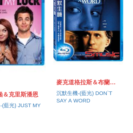
麥克道格拉斯＆布蘭妮墨菲
沉默生機-(藍光) DON`T
涵＆克里斯潘恩
SAY A WORD
(藍光) JUST MY