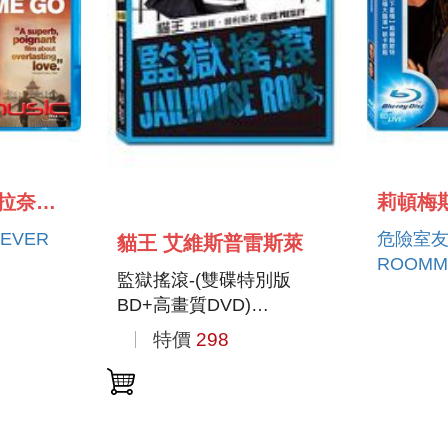
凱莉墨里根＆綺拉奈特莉
莉頓梅
EVER
危險室友-(藍
貓王 艾維斯普雷斯萊
ROOMM
監獄搖滾-(雙碟特別版
BD+高畫質DVD)
JAILHOUSE ROCK
特價
298