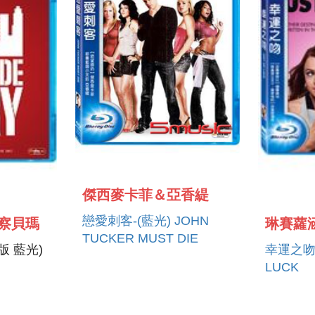
傑西麥卡菲＆亞香緹
戀愛刺客-(藍光) JOHN
察貝瑪
琳賽蘿
TUCKER MUST DIE
版 藍光)
幸運之吻-
LUCK