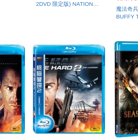
2DVD 限定版) NATIONAL
魔法奇兵-
TREASURE 1＋2 BD＋
BUFFY 
DVD (COMBO)
SLAYER