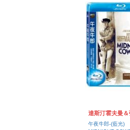
達斯汀霍夫曼＆
午夜牛郎-(藍光)