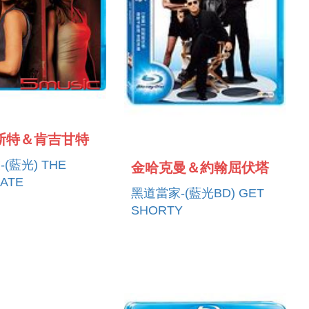
斯特＆肯吉甘特
光) THE
金哈克曼＆約翰屈伏塔
ATE
黑道當家-(藍光BD) GET
SHORTY