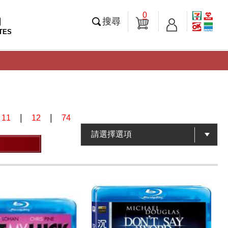
0
知
搜尋
TES
|
|
|
11
12
74