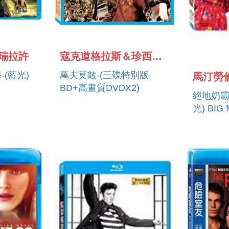
瑞拉許
寇克道格拉斯＆珍西蒙絲
-(藍光)
萬夫莫敵-(三碟特別版
BD+高畫質DVDX2)
絕地奶霸
ES
光) BIG
FATHER