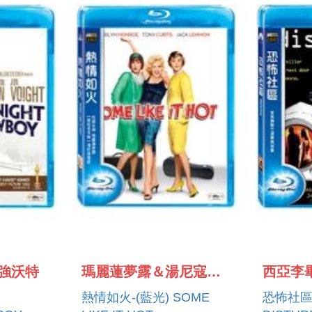
強沃特
瑪麗蓮夢露＆湯尼寇蒂斯
熱情如火-(藍光) SOME
恐怖社區-