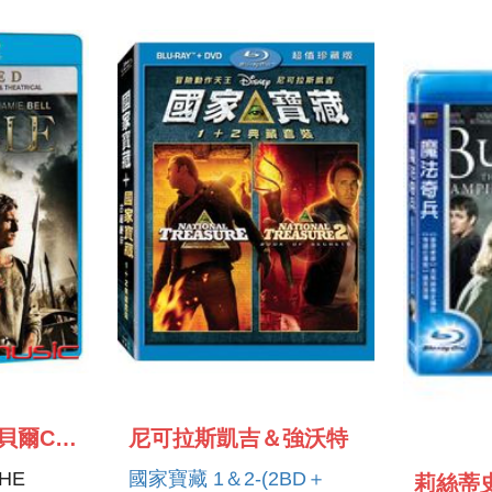
查寧塔圖＆傑米貝爾CHANNING TATUM ＆ JAMIE BELL
尼可拉斯凱吉＆強沃特
HE
國家寶藏 1＆2-(2BD＋