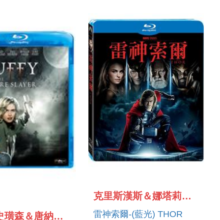
克里斯漢斯＆娜塔莉波曼
雷神索爾-(藍光) THOR
莉絲蒂史璜森＆唐納蘇德蘭