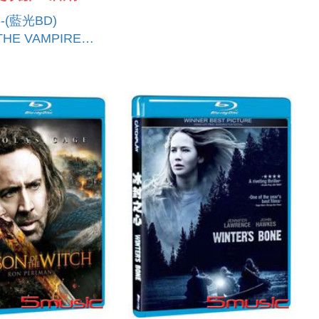
(藍光BD)
THE VAMPIRE