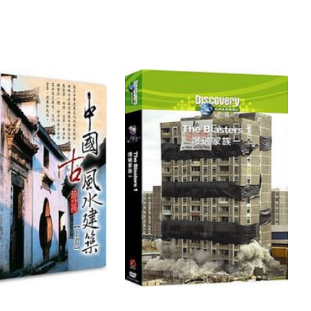
S HIGHEST
ENGINEERING :
Y
BIGGEST WARSHIP