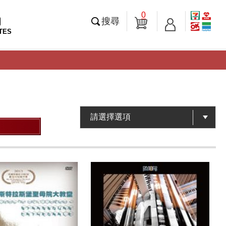
0
知
搜尋
TES