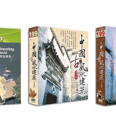
WORLD`
RAILWA