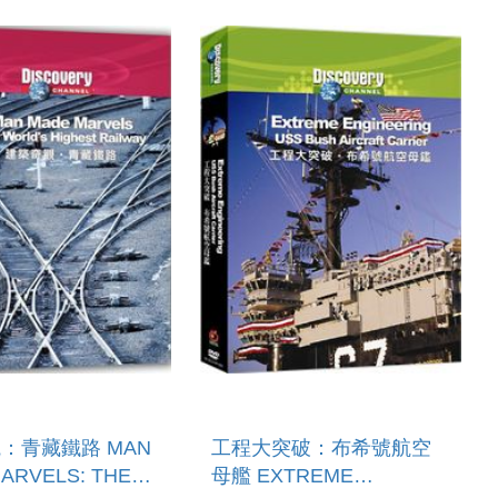
RAILWAY
：青藏鐵路 MAN
工程大突破：布希號航空
ARVELS: THE
母艦 EXTREME