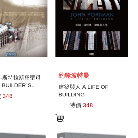
約翰波特曼
-斯特拉斯堡聖母
BUILDER`S
建築與人 A LIFE OF
NGE -
BUILDING
價
348
BOURG
特價
348
DRALE