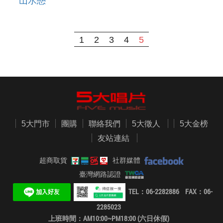
山水戀
1
2
3
4
5
5大門市
團購
聯絡我們
5大徵人
5大金榜
友站連結
超商取貨
社群媒體
臺灣網路認證
TEL：06-2282886 FAX：06-
2285023
上班時間：AM10:00~PM18:00 (六日休假)