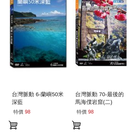
台灣脈動 6-蘭嶼50米
台灣脈動 70-最後的
深藍
馬海僕岩窟(二)
特價
98
特價
98