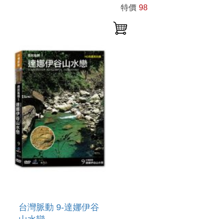
特價
98
台灣脈動 9-達娜伊谷