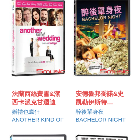
法蘭西絲費雪&潔
安德魯邦喬諾&史
西卡派克甘迺迪
凱勒伊斯特
ANDREW
婚禮也瘋狂
醉後單身夜
BONGIORNO &
ANOTHER KIND OF
BACHELOR NIGHT
SKYLER YEAST
WEDDING