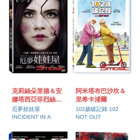
克莉絲朵里德＆安
阿米塔布巴沙坎＆
娜塔西亞菲烈絲
里希卡浦爾
CRYSTAL REED
厄夢娃娃屋
102歲破記錄 102
＆ANASTASIA
INCIDENT IN A
NOT OUT
PHILLIPS
GHOST LAND