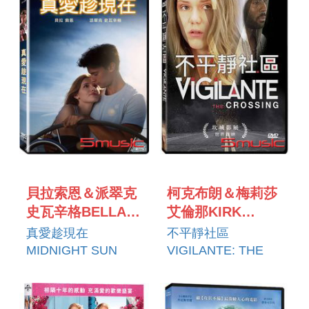
貝拉索恩＆派翠克
柯克布朗＆梅莉莎
史瓦辛格BELLA
艾倫那KIRK
THORNE＆
BROWN＆
真愛趁現在
不平靜社區
PATRICK
MALISSA
MIDNIGHT SUN
VIGILANTE: THE
SCHWARZENEGGER
ALANNA
CROSSING