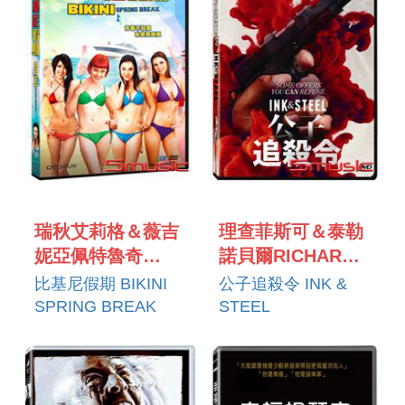
瑞秋艾莉格＆薇吉
理查菲斯可＆泰勒
妮亞佩特魯奇
諾貝爾RICHARD
RACHEL ALIG＆
FISKE＆TYLER
比基尼假期 BIKINI
公子追殺令 INK &
VIRGINIA
NOBLE
SPRING BREAK
STEEL
PETRUCCI