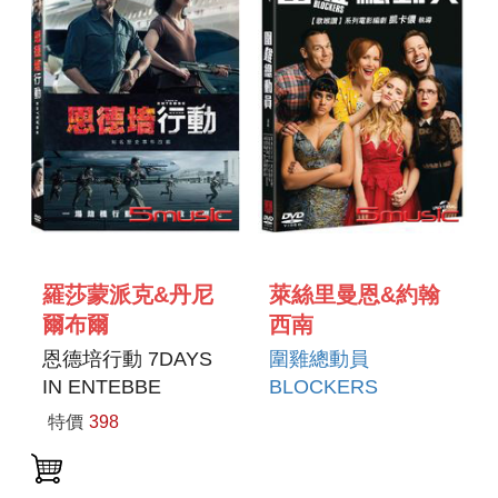
羅莎蒙派克&丹尼
萊絲里曼恩&約翰
爾布爾
西南
恩德培行動 7DAYS
圍雞總動員
IN ENTEBBE
BLOCKERS
特價
398