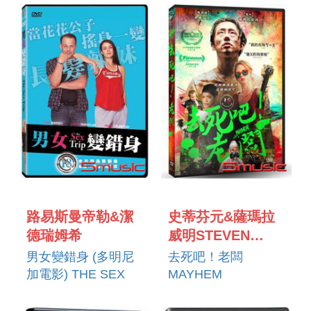
路易斯曼帝勒&潔
史蒂芬元&薩瑪拉
德瑞姆希
威明STEVEN
YEUN & SAMARA
男女變錯身 (多明尼
去死吧！老闆
WEAVING
加電影) THE SEX
MAYHEM
TRIP