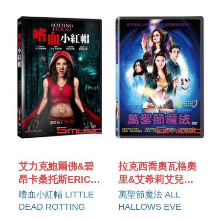
ANTONIO
THE VOICE OF THE
DEAD
FABLED
FARGAS
AMERICAN WEST
艾力克鮑爾佛&碧
拉克西喬奧瓦格奧
昂卡桑托斯ERIC
里&艾希莉艾兒高
BALFOUR &
妲LEXI
嗜血小紅帽 LITTLE
萬聖節魔法 ALL
BIANCA A.
GIOVAGNOLI &
DEAD ROTTING
HALLOWS EVE
SANTOS
ASHLEY
HOOD