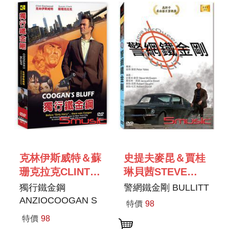
克林伊斯威特＆蘇
史提夫麥昆＆賈桂
珊克拉克CLINT
琳貝茜STEVE
EASTWOOD＆
MCQUEEN＆
獨行鐵金鋼
警網鐵金剛 BULLITT
SUSAN CLARK
JACQUELINE
ANZIOCOOGAN S
特價
98
BISSET
BLUFF
特價
98