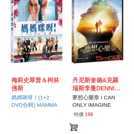
梅莉史翠普＆柯林
丹尼斯奎德&克羅
佛斯
瑞斯李曼DENNIS
QUAID＆CLORIS
媽媽咪呀！(1+2
夢想心樂章 I CAN
LEACHMAN
DVD合輯) MAMMA
ONLY IMAGINE
MIA! 1+2
特價
198
COLLECTION
(DVD)