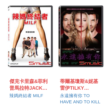
ARGOTA
傑克卡里森&菲利
蒂爾基瓊斯&妮基
普馬拉特JACK
雷伊TILKY
CULLISON &
JONES & NIKKI
辣媽終結者 MILF
永遠擁有你 TO
PHILIP MARLATT
LEIGH
HAVE AND TO KILL