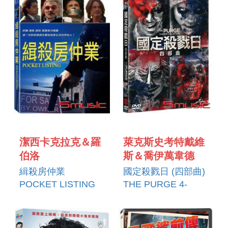
潔西卡克拉克＆羅
萊克斯史考特戴維
伯洛
斯＆喬伊萬韋德
緝殺房仲業
國定殺戮日 (四部曲)
POCKET LISTING
THE PURGE 4-
MOVIE
COLLECTION