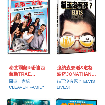
泰艾爾蘭&珊迪西
強納森奈遜&道格
蒙斯TRAE
波奇JONATHAN
IRELAND &
NATION & DOUG
囧事一家親
貓王沒有死？ ELVIS
SANDY
BURCH
CLEAVER FAMILY
LIVES!
SIMMONS
REUNION