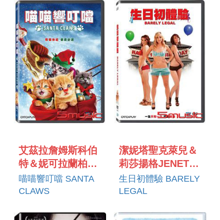
艾茲拉詹姆斯科伯
潔妮塔聖克萊兒＆
特＆妮可拉蘭柏
莉莎揚格JENETA
EZRA JAMES
ST. CLAIR＆LISA
喵喵響叮噹 SANTA
生日初體驗 BARELY
COLBERT＆
YOUNGER
CLAWS
LEGAL
NICOLA LAMBO