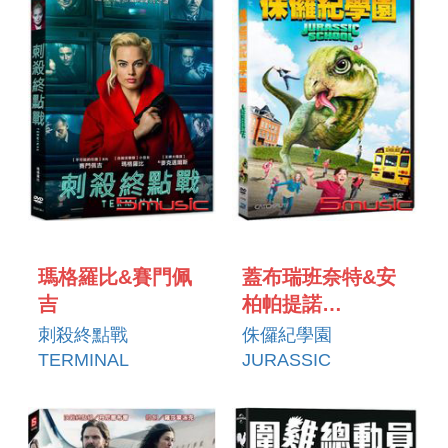
瑪格羅比&賽門佩
蓋布瑞班奈特&安
吉
柏帕提諾
GABRIEL
刺殺終點戰
侏儸紀學園
BENNETT &
TERMINAL
JURASSIC
AMBER PATINO
SCHOOL