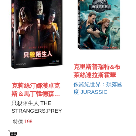
克里斯普瑞特&布
萊絲達拉斯霍華
侏羅紀世界：殞落國
克莉絲汀娜漢卓克
度 JURASSIC
斯＆馬丁韓德森
WORLD : FALLEN
CHRISTINA
只殺陌生人 THE
KINGDOM
HENDRICKS＆
STRANGERS:PREY
MARTIN
AT NIGHT
特價
198
HENDERSON