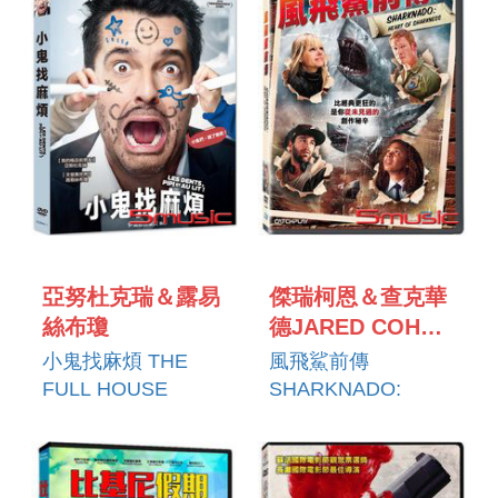
亞努杜克瑞＆露易
傑瑞柯恩＆查克華
絲布瓊
德JARED COHN
＆ZACK WARD
小鬼找麻煩 THE
風飛鯊前傳
FULL HOUSE
SHARKNADO:
HEART OF
SHARKNESS