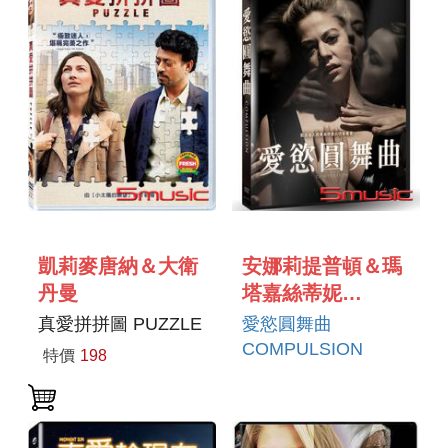
凱莉麥唐納＆大衛
安娜莉提普頓＆瑪
丹曼
塔嘉絲蒂妮
ANALEIGH
真愛拼拼圖 PUZZLE
愛慾圓舞曲
TIPTON＆MARTA
COMPULSION
特價
198
GASTINI