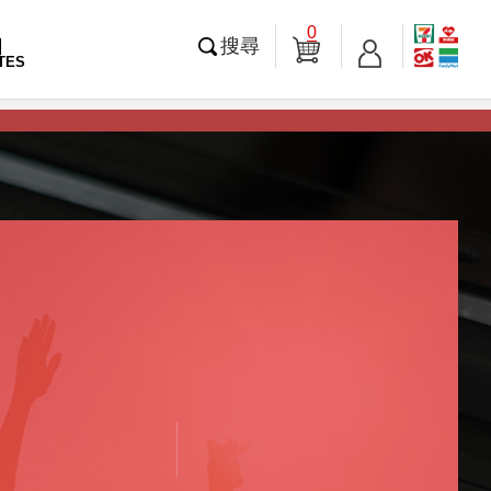
0
知
搜尋
TES