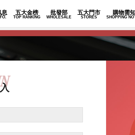
訊息
五大金榜
批發部
五大門市
購物需
FO.
TOP RANKING
WHOLESALE
STORES
SHOPPING NO
IN
入