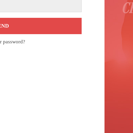
C
END
r password?