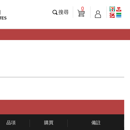
0
知
搜尋
TES
品項
購買
備註