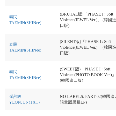
(BRUTAL版)「PHASE I : Soft
泰民
Violence(JEWEL Ver.)」
(韓國
TAEMIN(SHINee)
口版)
(SILENT版)「PHASE I : Soft
泰民
Violence(JEWEL Ver.)」
(韓國
TAEMIN(SHINee)
口版)
(SWEET版)「PHASE I : Soft
泰民
Violence(PHOTO BOOK Ver.)」
TAEMIN(SHINee)
(韓國進口版)
崔然竣
NO LABELS: PART 02(韓國
YEONJUN(TXT)
限量版黑膠LP)