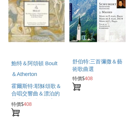
舒伯特:三首彌撒＆藝
鮑特＆阿頌頓 Boult
術歌曲選
＆Atherton
特價$
408
霍爾斯特:耶穌頌歌＆
合唱交響曲＆漂泊的
學者＆野豬頭旅店
特價$
408
HOLST:THE HYMN
OF JESUS＆
CHORAL
SYMPHONY ETC.