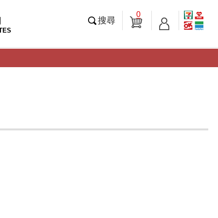
0
知
搜尋
TES