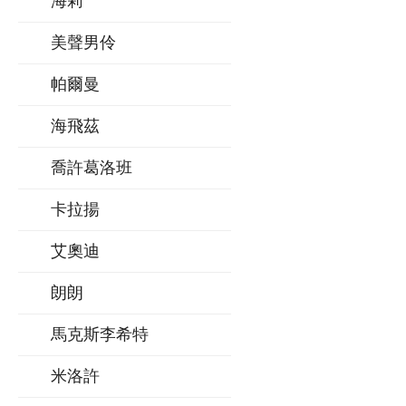
海莉
美聲男伶
帕爾曼
海飛茲
喬許葛洛班
卡拉揚
艾奧迪
朗朗
馬克斯李希特
米洛許