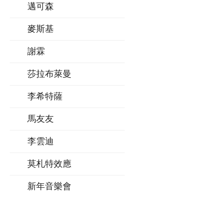
邁可森
麥斯基
謝霖
莎拉布萊曼
李希特薩
馬友友
李雲迪
莫札特效應
新年音樂會