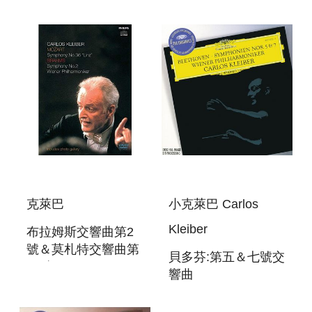
SYMPHONIES 4＆ 7
克萊巴
小克萊巴 Carlos
Kleiber
布拉姆斯交響曲第2
號＆莫札特交響曲第
貝多芬:第五＆七號交
36號
響曲
(BRAHMS)NO.2＆
BEETHOVEN:SYMPHON
(MOZART)NO.36-
NOS.5＆7