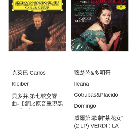
ATMOS FOR
SERIES (LP)
克萊巴 Carlos
蔻楚芭&多明哥
Kleiber
Ileana
Cotrubas&Placido
貝多芬:第七號交響
曲-【類比原音重現黑
Domingo
膠系列】
威爾第:歌劇”茶花女”
BEETHOVEN :
(2 LP) VERDI : LA
SYMPHONY NO. 7-
TRAVIATA
ORIGINAL SOURCE