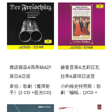
SERIES (LP)
雅諾薇茲&瑪蒂絲&許
赫曼普萊&尤莉亞瓦
萊亞&亞當
拉蒂&露琪亞波普
韋伯：歌劇《魔彈射
小約翰史特勞斯：歌
手》(2 CD +藍光CD)
劇「蝙蝠」(2CD +
WEBER : DER
BLU-RAY AUDIO) J.
FREISCHUTZ (2
STRAUSS : DIE
CD+BLU-RAY
FLIEDERMAUS