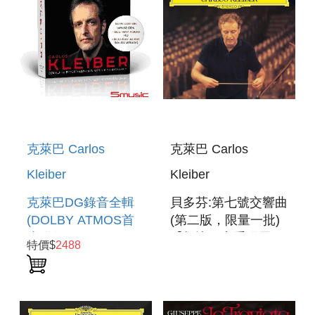
克萊巴 Carlos
克萊巴 Carlos
Kleiber
Kleiber
克萊巴DG錄音全輯
貝多芬:第七號交響曲
(DOLBY ATMOS首
(第二版，限量一批)
度發行) CARLOS
【類比原音重現黑膠
特價$
2488
KLEIBER
系列】
COMPLETE
BEETHOVEN :
RECORDINGS ON
SYMPHONY NO. 7-
DG (IN DOLBY
ORIGINAL SOURCE