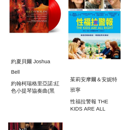
約夏貝爾 Joshua
Bell
茱莉安摩爾＆安妮特
約翰柯瑞格里亞諾:紅
班寧
色小提琴協奏曲(黑
膠) THE RED
性福拉警報 THE
VIOLIN(2LP)
KIDS ARE ALL
RIGHT