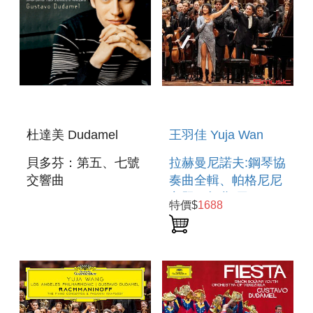
杜達美 Dudamel
王羽佳 Yuja Wan
貝多芬：第五、七號
拉赫曼尼諾夫:鋼琴協
交響曲
奏曲全輯、帕格尼尼
BEETHOVEN:
主題狂想曲(黑膠)
特價$
1688
SYMPHONIES
RACHMANINOV :
NOS. 5 & 7
PIANO
CONCERTOS