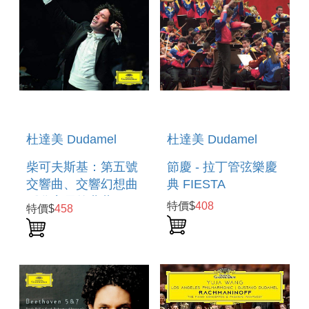
杜達美 Dudamel
杜達美 Dudamel
柴可夫斯基：第五號
節慶 - 拉丁管弦樂慶
交響曲、交響幻想曲
典 FIESTA
《黎密尼的弗蘭西斯
特價$
408
特價$
458
卡》
TCHAIKOVSKY:
SYMPHONY NO 5,
FRANCESCA DA
RIMINI