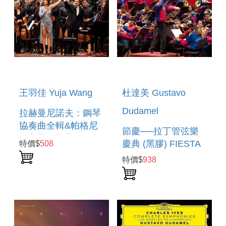
王羽佳 Yuja Wang
杜達美 Gustavo
Dudamel
拉赫曼尼諾夫：鋼琴
協奏曲全輯&帕格尼
節慶──拉丁管弦樂
尼主題狂想曲
慶典 (黑膠) FIESTA
特價$
508
RACHMANINOV :
特價$
938
PIANO
CONCERTOS