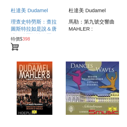
杜達美 Dudamel
杜達美 Dudamel
理查史特勞斯：查拉
馬勒：第九號交響曲
圖斯特拉如是說＆唐
MAHLER :
璜＆狄爾愉快的惡作
SYMPHONY NO. 9
特價$
398
劇 RICHARD
STRAUSS : ALSO
SPRACH
ZARATHUSTRA