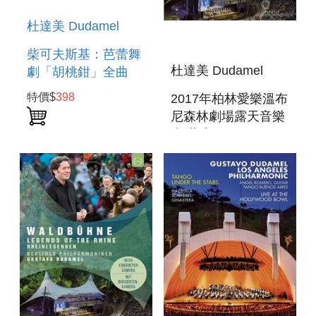
杜達美 Dudamel
柴可夫斯基：芭蕾舞
杜達美 Dudamel
劇「胡桃鉗」全曲
TCHAIKVOSKY :
特價$
398
2017年柏林愛樂溫布
THE NUTCRACKER
尼森林劇場露天音樂
會 藍光BD
WALDBUHNE 2017
- OPEN AIR BERLIN
BD