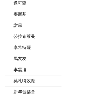
邁可森
麥斯基
謝霖
莎拉布萊曼
李希特薩
馬友友
李雲迪
莫札特效應
新年音樂會