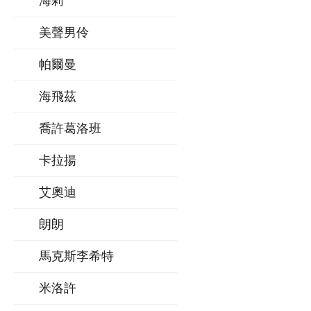
海莉
美聲男伶
帕爾曼
海飛茲
喬許葛洛班
卡拉揚
艾奧迪
朗朗
馬克斯李希特
米洛許