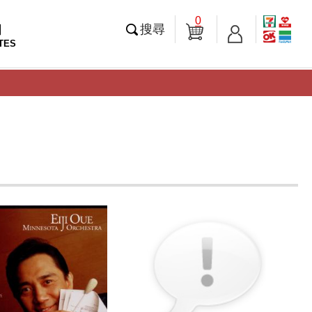
0
知
搜尋
TES