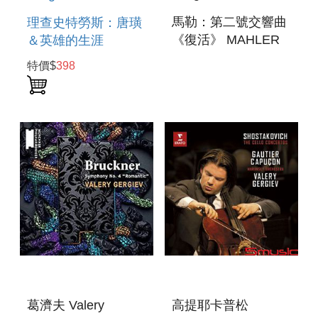
馬勒：第二號交響曲
理查史特勞斯：唐璜
《復活》 MAHLER
＆英雄的生涯
SYMPHONY NO. 2
RICHARD
特價$
398
“RESSURECTION”
STRAUSS : DON
JUAN, EIN
HELDENLEBEN
葛濟夫 Valery
高提耶卡普松