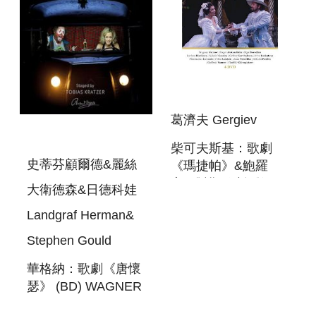
葛濟夫 Gergiev
柴可夫斯基：歌劇
史蒂芬顧爾德&麗絲
《瑪捷帕》&鮑羅
定：韃靼歌劇《伊果
大衛德森&日德科娃
王子》&普羅高菲
Landgraf Herman&
夫：歌劇《修道院裡
的訂婚禮》4DV
Stephen Gould
KIROV OPERA &
華格納：歌劇《唐懷
VALERY GERGIEV /
瑟》 (BD) WAGNER
BORODIN: PRINCE
: TANNHAUSER BD
IGOR, TCHAIKO