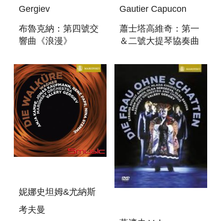
Gergiev
Gautier Capucon
布魯克納：第四號交
蕭士塔高維奇：第一
響曲《浪漫》
＆二號大提琴協奏曲
BRUCKNER
SHOSTAKOVICH:
SYMPHONY NO. 4
THE CELLO
“ROMANTIC”
CONCERTOS
妮娜史坦姆&尤納斯
考夫曼