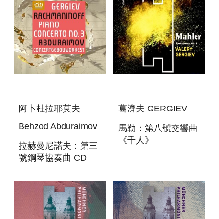
BLURAY
阿卜杜拉耶莫夫
葛濟夫 GERGIEV
Behzod Abduraimov
馬勒：第八號交響曲
《千人》
拉赫曼尼諾夫：第三
MAHLER:SYMPHONY
號鋼琴協奏曲 CD
NO. 8 “SYMPHONY
RACHMANINOFF:PIANO
OF A THOUSAND”
CONCERTO NO. 3
CD