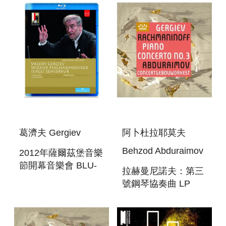
葛濟夫 Gergiev
阿卜杜拉耶莫夫
Behzod Abduraimov
2012年薩爾茲堡音樂
節開幕音樂會 BLU-
拉赫曼尼諾夫：第三
RA OPENING
號鋼琴協奏曲 LP
CONCERT
RACHMANINOFF:PIANO
SALZBURGER
CONCERTO NO. 3
FESTSPIELE 2012 -
LP