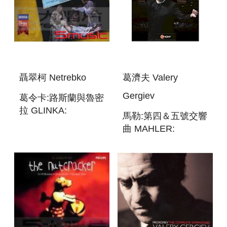
聶翠柯 Netrebko
葛濟夫 Valery
Gergiev
葛令卡:路斯蘭與魯密
拉 GLINKA:
馬勒:第四＆五號交響
RUSLAN AND
曲 MAHLER:
LYUDMILA
SYMPHONIES
NOS. 4 AND 5