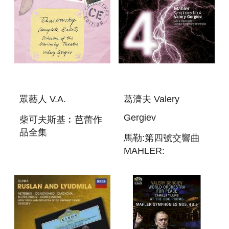
眾藝人 V.A.
葛濟夫 Valery
Gergiev
柴可夫斯基︰芭蕾作
品全集
馬勒:第四號交響曲
TCHAIKOVSKY:
MAHLER:
COMPLETE
SYMPHONY NO. 4
BALLETS
IN G MAJOR