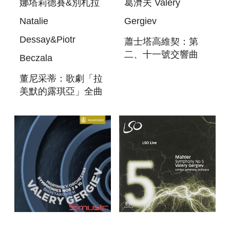
娜塔莉德賽&別札拉
葛濟夫 Valery
Natalie
Gergiev
Dessay&Piotr
蕭士塔高維契：第
二、十一號交響曲
Beczala
(SACD)
董尼采蒂：歌劇「拉
SHOSTAKOVICH:
美默的露琪亞」全曲
SYMPHONIES
(2SACD)
NOS. 2 & 11
DONIZETTI: LUCIA
DI LAMMERMOOR