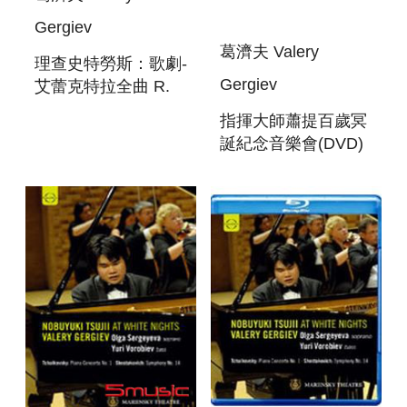
Gergiev
葛濟夫 Valery
理查史特勞斯：歌劇-
Gergiev
艾蕾克特拉全曲 R.
STRAUSS:
指揮大師蕭提百歲冥
ELEKTRA
誕紀念音樂會(DVD)
SOLTI CENTENARY
CONCERT