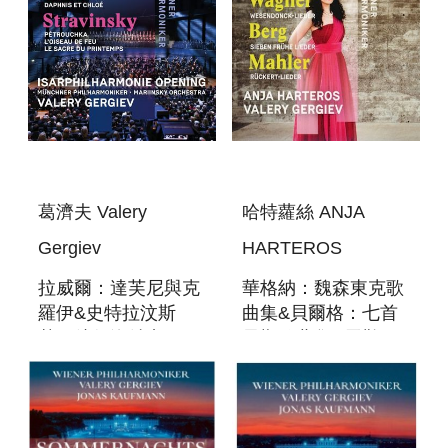
葛濟夫 Valery
哈特蘿絲 ANJA
Gergiev
HARTEROS
拉威爾：達芙尼與克
華格納：魏森東克歌
羅伊&史特拉汶斯
曲集&貝爾格：七首
基：彼得洛希卡、火
早期歌曲集&馬勒：
鳥&春之祭：
呂克特之歌
RAVEL: DAPHNIS
WAGNER:
ET CHLOE;
WESENDONCK-
STRAVINSKY:
LIEDER, BERG: