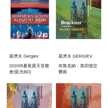
葛濟夫 Gergiev
葛濟夫 GERGIEV
2020仲夏夜露天音樂
布魯克納：第四號交
會(藍光BD)
響曲
SUMMER NIGHT
BRUCKNER:SYMPHONI
CONCERT 2020
NO. 4
(BD)