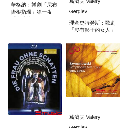
葛濟夫 Valery
華格納：樂劇「尼布
Gergiev
隆根指環」第一夜
「女武神」 (4SACD)
理查史特勞斯：歌劇
WAGNER: DAS
「沒有影子的女人」
RHEINGOLD
2DVD R. STRAUSS:
DIE FRAU OHNE
SCHATTEN
葛濟夫 Valery
Gergiev