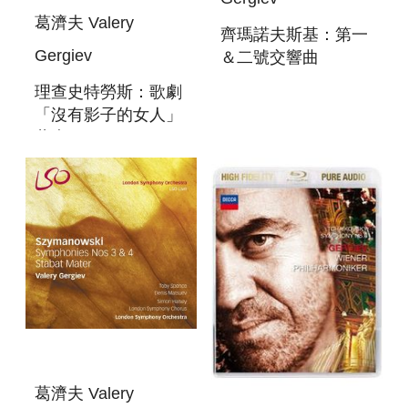
葛濟夫 Valery
齊瑪諾夫斯基：第一
Gergiev
＆二號交響曲
(SACD)
理查史特勞斯：歌劇
SZYMANOWSKI:
「沒有影子的女人」
SYMPHONIES
藍光BD R.
NOS. 1 & 2
STRAUSS: DIE
FRAU OHNE
SCHATTEN
葛濟夫 Valery