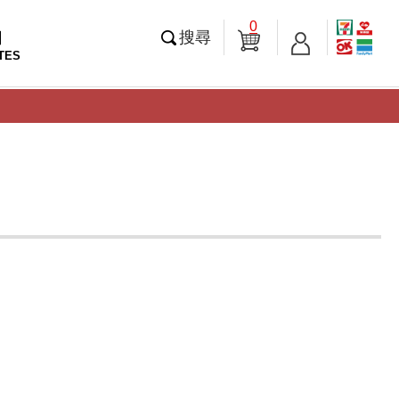
0
知
搜尋
TES