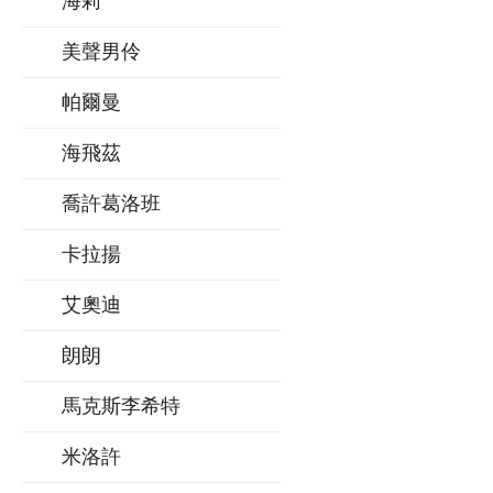
海莉
美聲男伶
帕爾曼
海飛茲
喬許葛洛班
卡拉揚
艾奧迪
朗朗
馬克斯李希特
米洛許