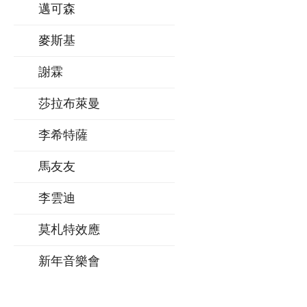
邁可森
麥斯基
謝霖
莎拉布萊曼
李希特薩
馬友友
李雲迪
莫札特效應
新年音樂會