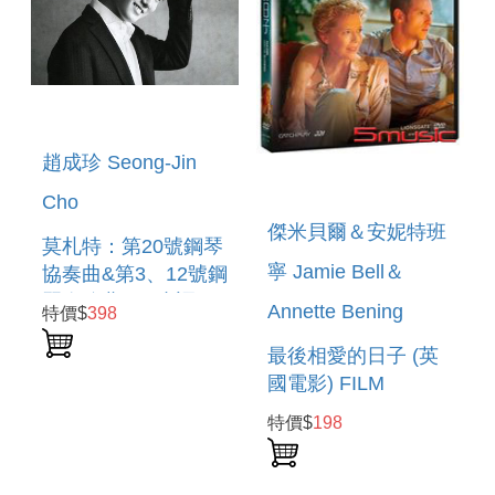
趙成珍 Seong-Jin
Cho
傑米貝爾＆安妮特班
莫札特：第20號鋼琴
寧 Jamie Bell＆
協奏曲&第3、12號鋼
琴奏鳴曲、D小調幻
Annette Bening
特價$
398
想曲 MOZART
最後相愛的日子 (英
國電影) FILM
STARS DON T DIE
特價$
198
IN LIVERPOOL