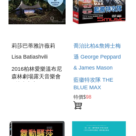
莉莎巴蒂雅許薇莉
喬治比柏&詹姆士梅
Lisa Batiashvili
遜 George Peppard
& James Mason
2016柏林愛樂溫布尼
森林劇場露天音樂會
藍徽特攻隊 THE
─捷克之夜 DVD
BLUE MAX
BERLINER
特價$
98
PHILHARMONIKER
- WALDBUHNE
2016 FROM BERLIN