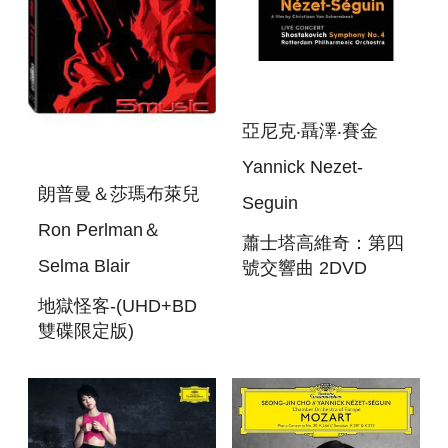
亞尼克‧聶澤‧賽金
Yannick Nezet-
朗普曼＆莎瑪布萊兒
Seguin
Ron Perlman＆
蕭士塔高維奇：第四
Selma Blair
號交響曲 2DVD
YANNICK -
地獄怪客-(UHD+BD
YANNICK NEZET-
雙碟限定版)
SEGUIN -
HELLBOY (2004)
PORTRAIT &
UHD+BD
CONCERT 2DVD