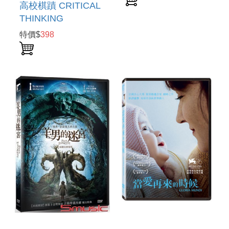
& SYMPHONIC
高校棋蹟 CRITICAL
DANCES
THINKING
特價$
398