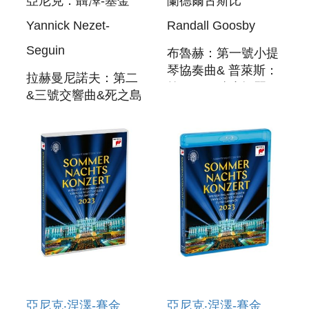
亞尼克．聶澤-塞金
蘭德爾古斯比
Yannick Nezet-
Randall Goosby
Seguin
布魯赫：第一號小提
琴協奏曲& 普萊斯：
拉赫曼尼諾夫：第二
第一、二號小提琴協
&三號交響曲&死之島
奏曲 MAX BRUCH，
2CD
FLORENCE PRICE :
RACHMANINOFF :
VIOLIN
SYMPHONIES
CONCERTOS
NOS, 2 & 3
亞尼克‧涅澤-賽金
亞尼克‧涅澤-賽金