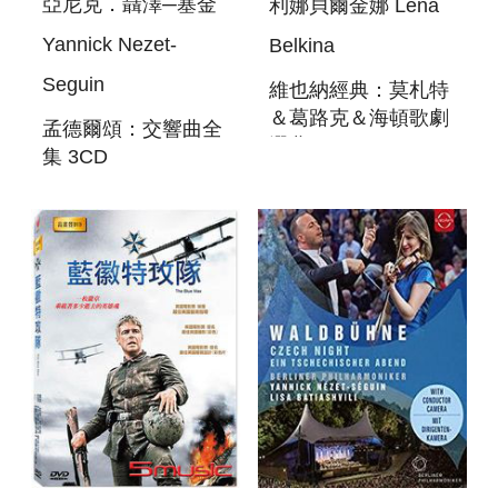
亞尼克．聶澤─塞金
利娜貝爾金娜 Lena
Yannick Nezet-
Belkina
Seguin
維也納經典：莫札特
＆葛路克＆海頓歌劇
孟德爾頌：交響曲全
選曲 CLASSIC
集 3CD
VIENNA: MOZART -
MENDELSSOHN :
GLUCK - HAYDN
SYMPHONIES 1-5