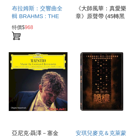
布拉姆斯：交響曲全
《大師風華：真愛樂
輯 BRAHMS : THE
章》原聲帶 (45轉黑
SYMPHONIES
膠) O.S.T. : THE
特價$
968
MAESTRO (45RPM)
亞尼克‧聶澤－塞金
安琪兒麥克＆克萊蒙