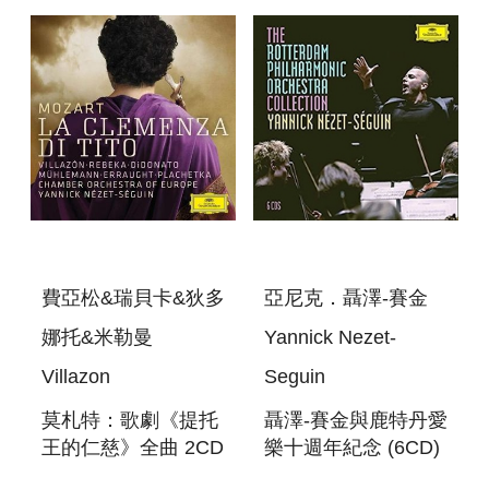
費亞松&瑞貝卡&狄多
亞尼克．聶澤-賽金
娜托&米勒曼
Yannick Nezet-
Villazon
Seguin
莫札特：歌劇《提托
聶澤-賽金與鹿特丹愛
王的仁慈》全曲 2CD
樂十週年紀念 (6CD)
MOZART : LA
THE ROTTERDAM