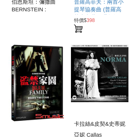
伯恩斯坦：彌撒曲
普羅高菲夫：兩首小
BERNSTEIN :
提琴協奏曲 (普羅高
MASS
菲夫逝世65週年紀念
特價$
398
錄音) PROKOFIEV :
VIOLIN
CONCERTOS
卡拉絲&皮契&史蒂妮
亞妮 Callas