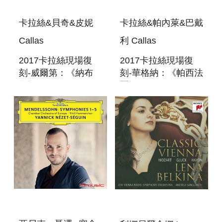
卡拉絲&貝奇&皮妮
卡拉絲&帕內萊&巴戴
Callas
利 Callas
2017卡拉絲現場復
2017卡拉絲現場復
刻-威爾第：《納布
刻-華格納：《帕西法
果》2CD VERDI:
爾》3CD WAGNER:
NABUCCO
PARSIFAL (ROMA,
(NAPOLI,
20-21/11/1950)
20/12/1949)