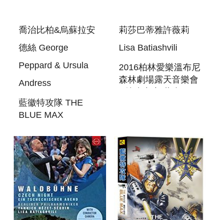
喬治比柏&烏蘇拉安
莉莎巴蒂雅許薇莉
德絲 George
Lisa Batiashvili
Peppard & Ursula
2016柏林愛樂溫布尼
森林劇場露天音樂會
Andress
─捷克之夜 藍光BD
藍徽特攻隊 THE
BERLINER
BLUE MAX
PHILHARMONIKER
- WALDBUHNE
2016 FROM BERLIN