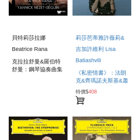
貝特莉莎拉娜
莉莎芭蒂雅許薇莉&
Beatrice Rana
吉加許維利 Lisa
Batiashvili
克拉拉舒曼&羅伯特
舒曼：鋼琴協奏曲集
《私密情書》：法朗
CLARA WIECK-
克&齊瑪諾夫斯基&蕭
SCHUMANN &
頌&德布西作品輯
特價$
408
ROBERT
SECRET LOVE
SCHUMANN:
LETTERS :
PIANO
FRANCK &
CONCERTOS
SZYMANOWSKI&CHAU
‧ DEBUSS