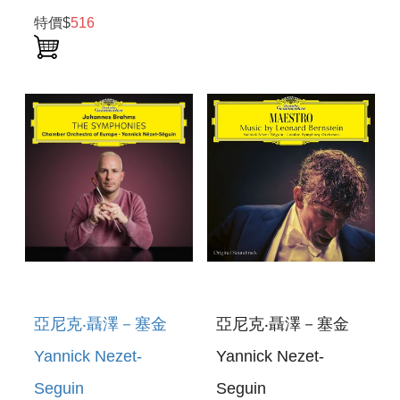
AMERICAN STORY
AMERICAN STORY
特價$
516
- NORTH
- NORTH
亞尼克‧聶澤－塞金
亞尼克‧聶澤－塞金
Yannick Nezet-
Yannick Nezet-
Seguin
Seguin