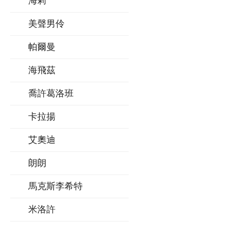
海莉
美聲男伶
帕爾曼
海飛茲
喬許葛洛班
卡拉揚
艾奧迪
朗朗
馬克斯李希特
米洛許