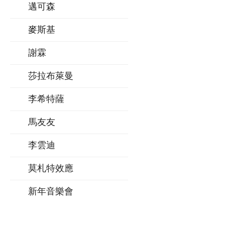
邁可森
麥斯基
謝霖
莎拉布萊曼
李希特薩
馬友友
李雲迪
莫札特效應
新年音樂會