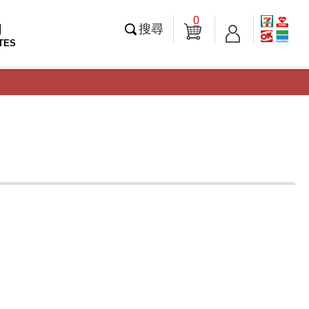
0
知
搜尋
TES