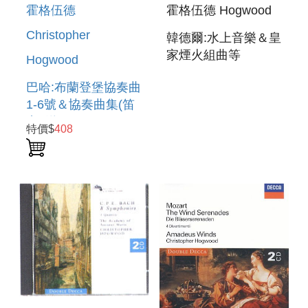
霍格伍德
霍格伍德 Hogwood
Christopher
韓德爾:水上音樂＆皇
家煙火組曲等
Hogwood
WATER MUSIC ＆
巴哈:布蘭登堡協奏曲
MUSIC FOR THE
1-6號＆協奏曲集(笛
ROYAL
卡1送1-154) J.S.
FIREWORKS
特價$
408
BACH:BRANDENBURG
CONCERTO NOS.1-
6＆ CONCERTOS