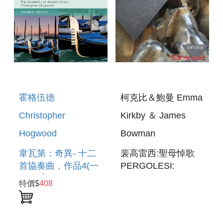
霍格伍德
柯克比＆鮑曼 Emma
Christopher
Kirkby ＆ James
Hogwood
Bowman
韋瓦第：奇異- 十二
裴高雷西:聖母悼歌
首協奏曲，作品4(一
PERGOLESI:
送一系列 DD-409)
STABAT MATER
特價$
408
VIVALDI: LA
STRAVAGANZA - 12
CONCERTOS, OP.4