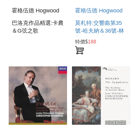
霍格伍德 Hogwood
霍格伍德 Hogwood
巴洛克作品精選:卡農
莫札特:交響曲第35
＆G弦之歌
號-哈夫納＆36號-林
PACHELBEL:KANON
茲 (國際中文版106)
特價$
188
＆BACH:AIR ON G-
MOZART:SYMPHONIES
STRING, ETC
NO.35(HAFFNER)
＆ NO.36(LINZ)