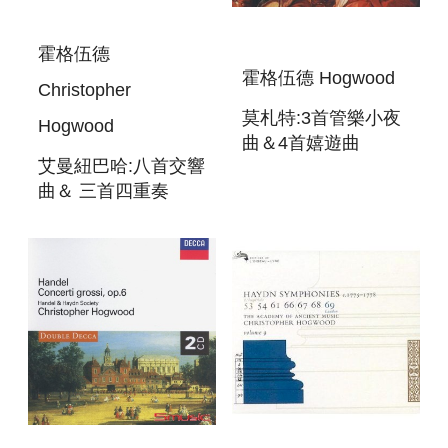
霍格伍德
霍格伍德 Hogwood
Christopher
莫札特:3首管樂小夜
Hogwood
曲＆4首嬉遊曲
艾曼紐巴哈:八首交響
MOZART:THE WIND
曲＆ 三首四重奏
SERENADES＆4
C.P.E BACH:8
DIVERTIMENTO
SYMPHONIES ＆ 3
QUARTETS