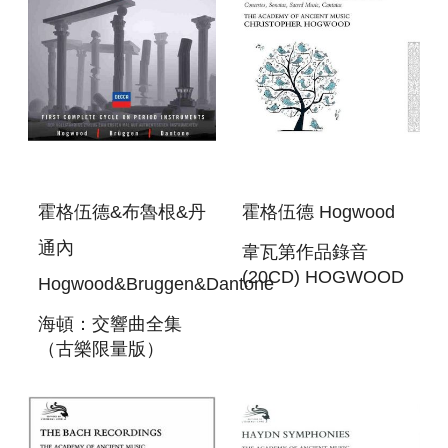
霍格伍德&布魯根&丹
霍格伍德 Hogwood
通內
韋瓦第作品錄音
(20CD) HOGWOOD
Hogwood&Bruggen&Dantone
– THE VIVALDI
海頓：交響曲全集
RECORDING
（古樂限量版）
(35CD) HAYDN: 107
SYMPHONIES