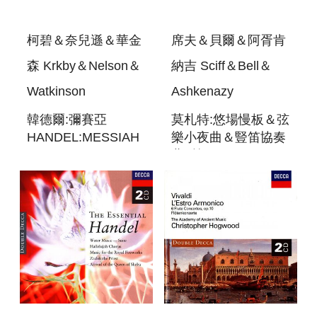
柯碧＆奈兒遜＆華金
席夫＆貝爾＆阿胥肯
森 Krkby＆Nelson＆
納吉 Sciff＆Bell＆
Watkinson
Ashkenazy
韓德爾:彌賽亞
莫札特:悠場慢板＆弦
HANDEL:MESSIAH
樂小夜曲＆豎笛協奏
曲..等
MOZART:ADAGIOS