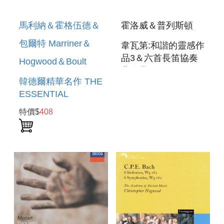
馬利納＆霍格伍德＆
霍洛威＆普列斯頓
包爾特 Marriner＆
韋瓦第:和諧的靈感作
品3＆六首長笛協奏
Hogwood＆Boult
曲作品109 L`ESTRO
韓德爾精華名作 THE
ARMONICO
ESSENTIAL
CONCERTOS ＆ 6
HANDEL
FLUTE
特價$
408
CONCERTOS