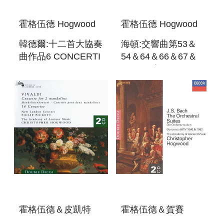
霍格伍德 Hogwood
霍格伍德 Hogwood
韓德爾:十二首大協奏
海頓:交響曲第53＆
曲作品6 CONCERTI
54＆64＆66＆67＆
GROSSI OP.6
68＆69號
HAYDN:SYMPHONIES
53＆54＆64＆66＆
67＆68＆69
霍格伍德＆皮凱特
霍格伍德＆賀賽