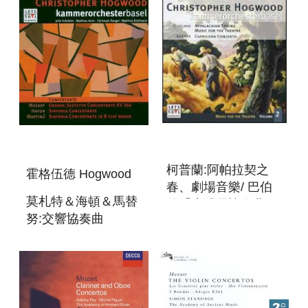
CONCERTO＆
FLUTE CONCERTO
NO.1＆BASSOON C
柯普蘭:阿帕拉契之
霍格伍德 Hogwood
春、劇場音樂/ 巴伯
莫札特＆海頓＆馬替
的「魔羯居協奏曲」
努:交響協奏曲
MUSIC FOR THE
MOZART＆HAYDN
THEATRE VOL.2
＆
MARTINU:SINFONIAS