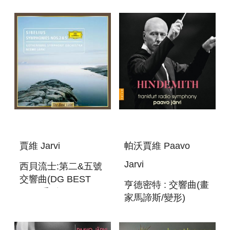
CANTATA )
賈維 Jarvi
帕沃賈維 Paavo
Jarvi
西貝流士:第二&五號
交響曲(DG BEST
亨德密特 : 交響曲(畫
1200系列) SIBELIUS
家馬諦斯/變形)
: SYMPHONIES
HINDEMITH
NO.2&5