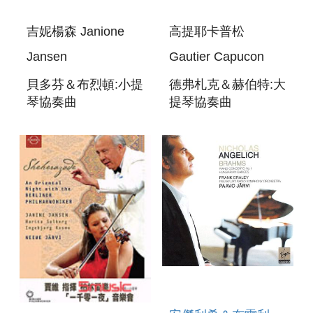
吉妮楊森 Janione
高提耶卡普松
Jansen
Gautier Capucon
貝多芬＆布烈頓:小提
德弗札克＆赫伯特:大
琴協奏曲
提琴協奏曲
BEETHOVEN＆
DVORAK＆
BRITTEN:VIOLIN
HERBERT:CELLO
CONCERTOS
CONCERTOS
(OPEN DISC)