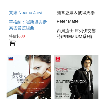
賈維 Neeme Jarvi
蘭蒂史婷＆彼得馬泰
Peter Mattei
華格納：崔斯坦與伊
索德管弦組曲
西貝流士:庫列佛交響
WAGNER: TRISTAN
詩(PREMIUM系列)
特價$
608
UND ISOLDE
SIBELIUS:KULLERVO
ORCHESTRAL
PASSION