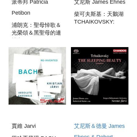
派蒂邦 Patricia
艾尼斯 James Ehnes
Petibon
柴可夫斯基：天鵝湖
TCHAIKOVSKY:
浦朗克：聖母悼歌＆
SWAN LAKE
光榮頌＆黑聖母的連
禱文
POULENC:STABAT
MATER&GLORIA&LITANIES
A LA VIERGE
NOIRE
賈維 Jarvi
艾尼斯＆德曼 James