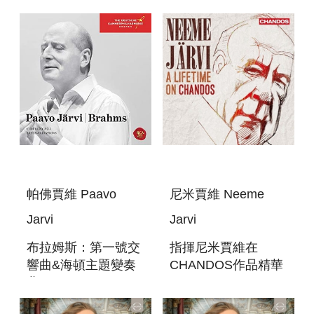
DANCES
帕佛賈維 Paavo
尼米賈維 Neeme
Jarvi
Jarvi
布拉姆斯：第一號交
指揮尼米賈維在
響曲&海頓主題變奏
CHANDOS作品精華
曲 BRAHMS :
A LIFETIME ON
SYMPHONY NO. 1
CHANDOS