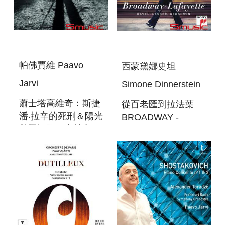
帕佛賈維 Paavo
西蒙黛娜史坦
Jarvi
Simone Dinnerstein
蕭士塔高維奇：斯捷
從百老匯到拉法葉
潘‧拉辛的死刑＆陽光
BROADWAY -
普照祖國＆森林之歌
LAFAYETTE
SHOSTAKOVICH:
(RAVEL, LASSER,
CANTATAS
GERSHWIN)