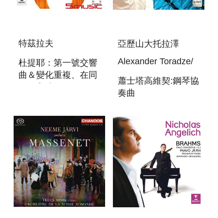
特茲拉夫
亞歷山大托拉澤
Alexander Toradze/
杜提耶：第一號交響
曲＆變化重複、在同
蕭士塔高維契:鋼琴協
一個和弦
奏曲
DUTILLEUX:
SCHOSTAKOWITSCH:
SYMPHONIE N° 1;
KLAVIERKONZERTE
METABOLES; SUR
NR.1 & 2
LE MEME ACCORD