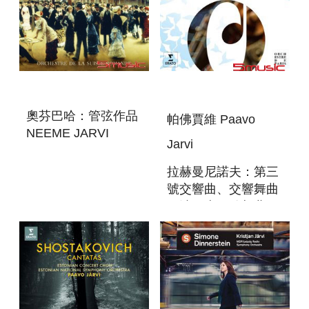
奧芬巴哈：管弦作品
帕佛賈維 Paavo
NEEME JARVI
Jarvi
CONDUCTS
OFFENBACH
拉赫曼尼諾夫：第三
號交響曲、交響舞曲
＆波西米亞隨想曲＆
《懸崖》幻想曲 2CD
RACHMANINOFF
2CD