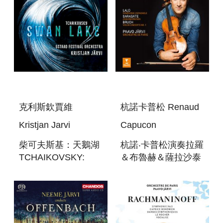
克利斯欽賈維
杭諾卡普松 Renaud
Kristjan Jarvi
Capucon
柴可夫斯基：天鵝湖
杭諾‧卡普松演奏拉羅
TCHAIKOVSKY:
＆布魯赫＆薩拉沙泰
SWAN LAKE
LALO-BRUCH-
BALLET MUSIC
SARASATE