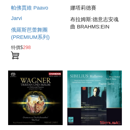
帕佛賈維 Paavo
娜塔莉德賽
Jarvi
布拉姆斯:德意志安魂
曲 BRAHMS:EIN
俄羅斯芭蕾舞團
DEUTSCHES
(PREMIUM系列)
REQUIEM
BALLETS RUSSES
特價$
298