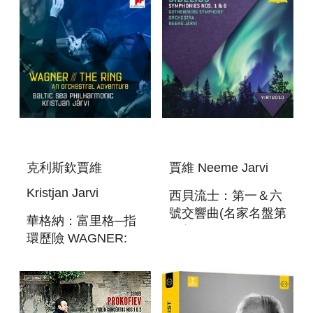
(SACD)
SYMPHONIES
(5CD)
克利斯欽賈維
賈維 Neeme Jarvi
Kristjan Jarvi
西貝流士：第一＆六
號交響曲(名家名盤第
華格納：富里格─指
85輯) SIBELIUS :
環歷險 WAGNER:
SYMPHONIES
THE RING - AN
NO.1&6(VIRTUOSO
ORCHESTRAL
85)
ADVENTURE