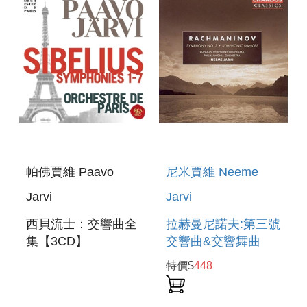
帕佛賈維 Paavo
尼米賈維 Neeme
Jarvi
Jarvi
西貝流士：交響曲全
拉赫曼尼諾夫:第三號
集【3CD】
交響曲&交響舞曲
SIBELIUS :
RACHMANINOV :
特價$
448
COMPLETE
SYMPHONY NO.3 &
SYMPHONIES
SYMPHONIC