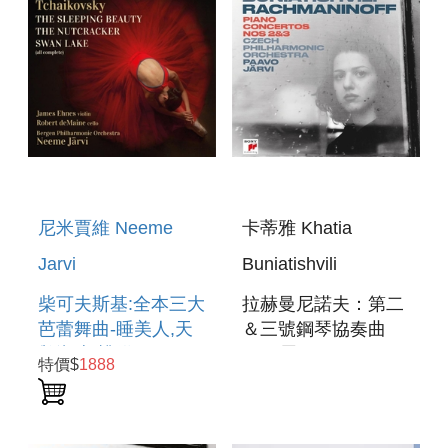
OVERTURE &
ACADEMIC
FESTIVAL OV
尼米賈維 Neeme
卡蒂雅 Khatia
Jarvi
Buniatishvili
柴可夫斯基:全本三大
拉赫曼尼諾夫：第二
芭蕾舞曲-睡美人,天
＆三號鋼琴協奏曲
鵝湖,胡桃鉗 ( 5
(2LP黑膠)
特價$
1888
SACD )
RACHMANINOFF:
PIANO
CONCERTOS NOS