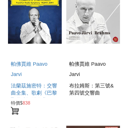
SYMPHONY
帕佛賈維 Paavo
帕佛賈維 Paavo
Jarvi
Jarvi
法蘭茲施密特：交響
布拉姆斯：第三號&
曲全集、歌劇《巴黎
第四號交響曲
聖母院》間奏曲
BRAHMS :
特價$
838
FRANZ SCHMIDT :
SYMPHONIES NO.
COMPLETE
3 & NO. 4
SYMPHONIES