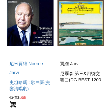
PHILHARMONIKER
EUROPAKONZERT
EUROPAKONZERT
2018 DVD
2018 BD
尼米賈維 Neeme
賈維 Jarvi
Jarvi
尼爾森:第三&四號交
響曲(DG BEST 1200
史坦哈瑪 : 歌曲團(交
系列)
響清唱劇)
NIELSEN:SYMPHONIES
STENHAMMAR :
特價$
668
NOS. 3&4
SANGEN (
SYMPHONIC