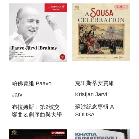
克里斯蒂安賈維
帕佛賈維 Paavo
Kristjan Jarvi
Jarvi
蘇沙紀念專輯 A
布拉姆斯：第2號交
SOUSA
響曲＆劇序曲與大學
CELEBRATION
慶典序曲 BRAHMS:
SYMPHONY NO.
2&RAGIC