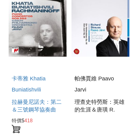
2 & 3
卡蒂雅 Khatia
帕佛賈維 Paavo
Buniatishvili
Jarvi
拉赫曼尼諾夫：第二
理查史特勞斯：英雄
＆三號鋼琴協奏曲
的生涯＆唐璜 R.
RACHMANINOFF:
STRAUSS: EIN
特價$
418
PIANO
HELDENLEBEN,
CONCERTOS NOS
OP. 40 & DON