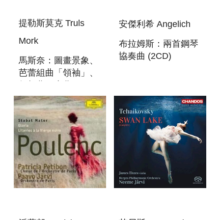
提勒斯莫克 Truls
安傑利希 Angelich
Mork
布拉姆斯：兩首鋼琴
協奏曲 (2CD)
馬斯奈：圖畫景象、
BRAHMS PIANO
芭蕾組曲「領袖」、
CONCERTOS 1 & 2
幻想曲、序曲
MASSENET：
SCENES
PITTORESQUES /
LE CID BALLET
SUITE / FANTAIS