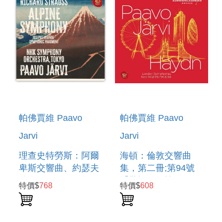
帕佛賈維 Paavo
帕佛賈維 Paavo
Jarvi
Jarvi
理查史特勞斯：阿爾
海頓：倫敦交響曲
卑斯交響曲、約瑟夫
集，第二冊;第94號
傳奇 RICHARD
「驚愕」& 第95、
特價$
768
特價$
608
STRAUSS: AN
98、99號 (2CD)
ALPINE
HAYDN: LONDON
SYMPHONY&JOSEPHS
SYMPHONIES