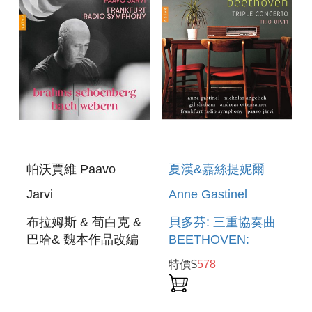
帕沃賈維 Paavo
夏漢&嘉絲提妮爾
Jarvi
Anne Gastinel
布拉姆斯 & 荀白克 &
貝多芬: 三重協奏曲
巴哈& 魏本作品改編
BEETHOVEN:
集 BRAHMS &
TRIPLE
特價$
578
SCHONBERG &
CONCERTO OP.56,
BACH & WEBERN
TRIO OP. 11