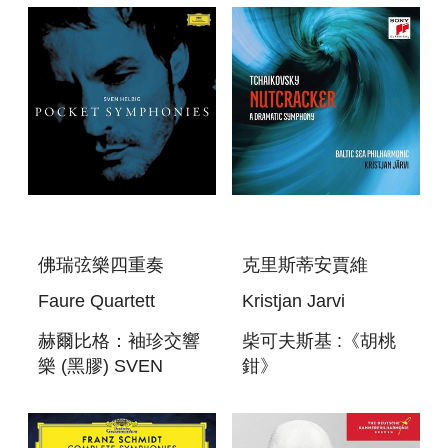
LEGENDE:
VOL.2
SYMPHON
SYMPHONIES NO.
94 SURPRISE ,
佛瑞弦樂四重奏
克里斯蒂安賈維
Faure Quartett
Kristjan Jarvi
赫爾比格：袖珍交響
柴可夫斯基 :《胡桃
樂 (黑膠) SVEN
鉗》
HELBIG : POCKET
TCHAIKOVSKY:
SYMPHONIES
NUTCRACKER - A
DRAMATIC