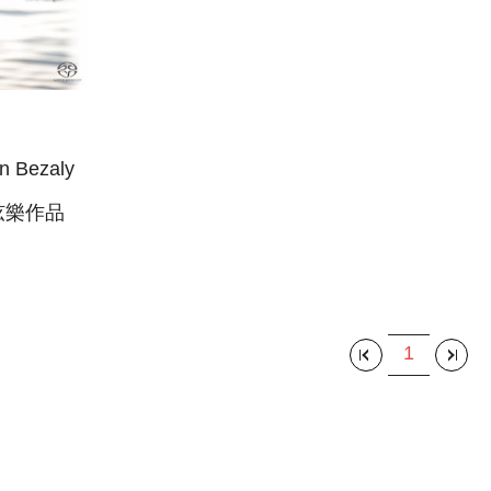
 Bezaly
弦樂作品
ETE
UTE＆
1