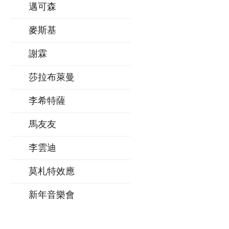
邁可森
麥斯基
謝霖
莎拉布萊曼
李希特薩
馬友友
李雲迪
莫札特效應
新年音樂會