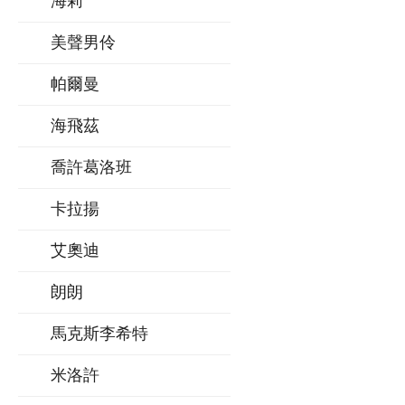
海莉
美聲男伶
帕爾曼
海飛茲
喬許葛洛班
卡拉揚
艾奧迪
朗朗
馬克斯李希特
米洛許