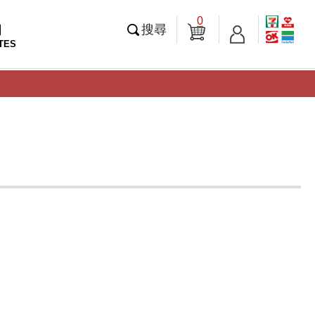
0
知
搜尋
TES