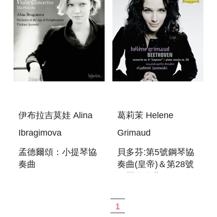
伊布拉吉莫娃 Alina
葛莉茉 Helene
Ibragimova
Grimaud
孟德爾頌：小提琴協
貝多芬:第5號鋼琴協
奏曲
奏曲(皇帝)＆第28號
MENDELSSOHN:
鋼琴奏鳴曲
VIOLIN
BEETHOVEN:PIANO
CONCERTOS
CONCERTO
1
NO.5(EMPEROR)＆