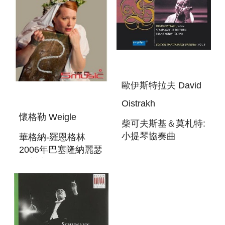
歐伊斯特拉夫 David
Oistrakh
懷格勒 Weigle
柴可夫斯基＆莫札特:
小提琴協奏曲
華格納-羅恩格林
TCHAIKOVSKY＆
2006年巴塞隆納麗瑟
MOZART:VIOLIN
歌劇院 WAGNER:
CONCERTOS
LOHENGRIN GRAN
TEATRE DEL
LICEU/(2DVD)