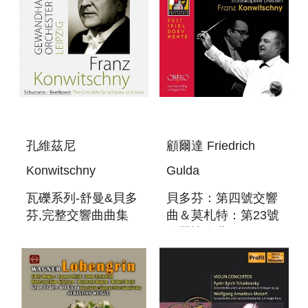
孔維茲尼
顧爾達 Friedrich
Konwitschny
Gulda
瓦礫系列-舒曼&貝多
貝多芬：第四號交響
芬,完整交響曲曲集
曲＆莫札特：第23號
SCHUMANN-
鋼琴協奏曲
BEETHOVEN,THE
BEETHOVEN:
COMPLETESYMPHONIES
SYMPHONY NO.4 &
MOZART: PIANO
CONCERTO KV488