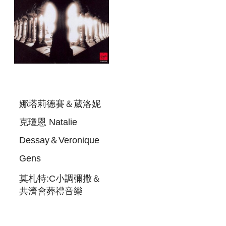
SINFONIA
CONCERTANTE
娜塔莉德賽＆葳洛妮
克瓊恩 Natalie
Dessay＆Veronique
Gens
莫札特:C小調彌撒＆
共濟會葬禮音樂
MOZART:MASS IN
C MNIOR＆