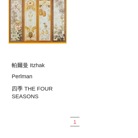
帕爾曼 Itzhak
Perlman
四季 THE FOUR
SEASONS
1