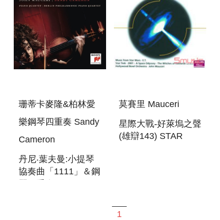
珊蒂卡麥隆&柏林愛
莫賽里 Mauceri
樂鋼琴四重奏 Sandy
星際大戰-好萊塢之聲
(雄辯143) STAR
Cameron
WARS-THE SOUND
丹尼‧葉夫曼:小提琴
OF HOLLYWOOD
協奏曲「1111」＆鋼
琴四重奏 DANNY
ELFMAN:VIOLIN
CONCERTO
1