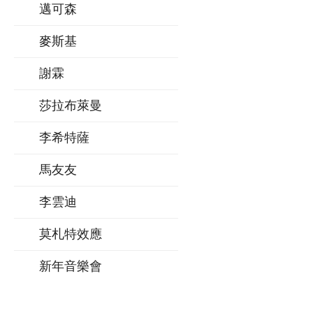
邁可森
麥斯基
謝霖
莎拉布萊曼
李希特薩
馬友友
李雲迪
莫札特效應
新年音樂會