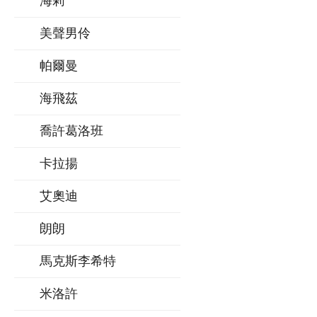
海莉
美聲男伶
帕爾曼
海飛茲
喬許葛洛班
卡拉揚
艾奧迪
朗朗
馬克斯李希特
米洛許