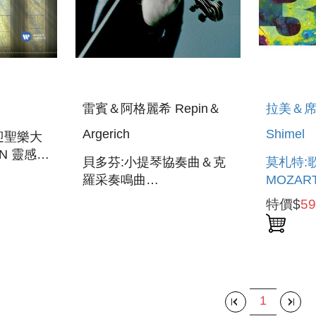
雷賓＆阿格麗希 Repin＆
拉美＆席
Argerich
Shimel
迎聖樂大
ON 靈感
貝多芬:小提琴協奏曲＆克
莫札特:
- BEST-
羅采奏鳴曲
MOZART
BEETHOVEN:VIOLIN
特價$
5
CONCERTO＆
KREUTZER SONATA
1