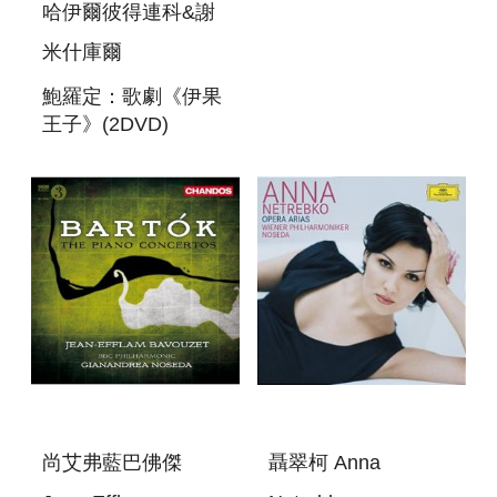
琴協奏曲 BARTOK:
哈伊爾彼得連科&謝
VIOLIN
米什庫爾
CONCERTOS NOS
1 AND 2 & VIOLA
鮑羅定：歌劇《伊果
CONCERTO
王子》(2DVD)
ALEXANDER
BORODIN : PRINCE
IGOR (2DVD)
尚艾弗藍巴佛傑
聶翠柯 Anna