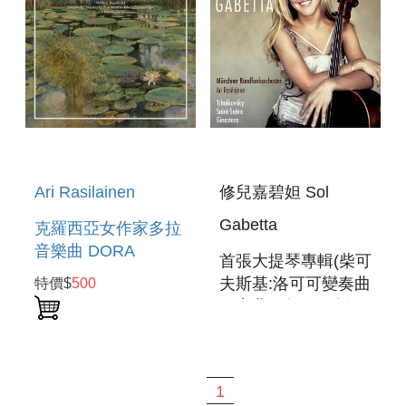
Ari Rasilainen
修兒嘉碧妲 Sol
Gabetta
克羅西亞女作家多拉
音樂曲 DORA
首張大提琴專輯(柴可
PEJACEVIC:
夫斯基:洛可可變奏曲
特價$
500
SYMPHONY/PHANTASIE
＆夜曲＆如歌行版＆
CONCERTANTE
聖桑:第一號大提琴協
奏曲) SOL
GABETTA
1