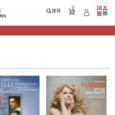
0
知
搜尋
TES