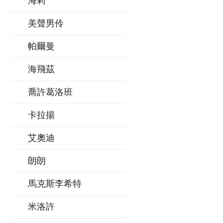
海莉
美聲男伶
帕爾曼
海飛茲
喬許葛洛班
卡拉揚
艾奧迪
朗朗
馬克斯李希特
米洛許