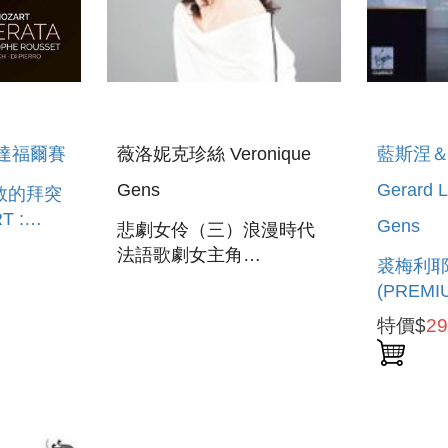
達福爾賽
薇洛妮克珍絲 Veronique
藍斯涅
Gens
Gerard 
得救的拜突
T :
Gens
悲劇女伶（三）浪漫時代
ATA
法語歌劇女主角
裘梅利耶
TRAGEDIENNES VOL.3
(PREM
JOMELL
特價$
2
PER IL
SANTO