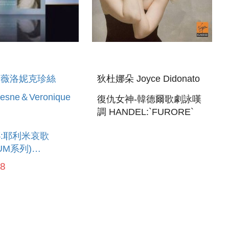
＆薇洛妮克珍絲
狄杜娜朵 Joyce Didonato
Lesne＆Veronique
復仇女神-韓德爾歌劇詠嘆
調 HANDEL:`FURORE`
:耶利米哀歌
IUM系列)
I:LAMENTAZIONI
98
 MERCOLEDI