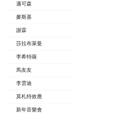
邁可森
麥斯基
謝霖
莎拉布萊曼
李希特薩
馬友友
李雲迪
莫札特效應
新年音樂會