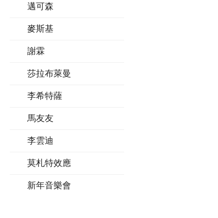
邁可森
麥斯基
謝霖
莎拉布萊曼
李希特薩
馬友友
李雲迪
莫札特效應
新年音樂會