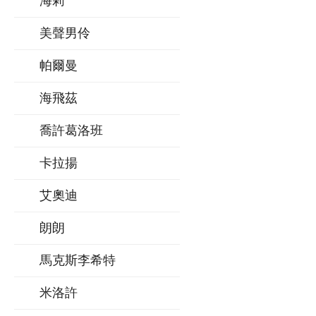
海莉
美聲男伶
帕爾曼
海飛茲
喬許葛洛班
卡拉揚
艾奧迪
朗朗
馬克斯李希特
米洛許