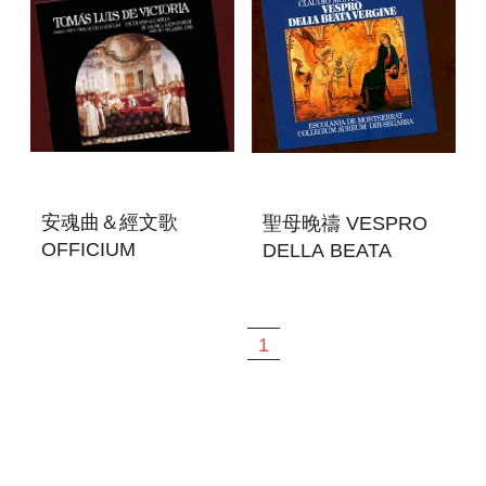
安魂曲＆經文歌
聖母晚禱 VESPRO
OFFICIUM
DELLA BEATA
DEFUNCTORUM
CERGINE
1