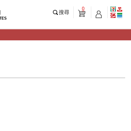
0
知
搜尋
TES