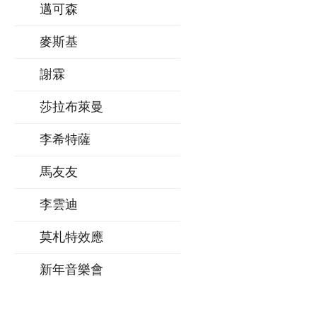
邁可森
麥斯基
謝霖
莎拉布萊曼
李希特薩
馬友友
李雲迪
莫札特效應
新年音樂會