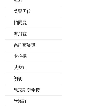
海莉
美聲男伶
帕爾曼
海飛茲
喬許葛洛班
卡拉揚
艾奧迪
朗朗
馬克斯李希特
米洛許