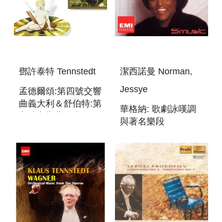
鄧許泰特 Tennstedt
潔西諾曼 Norman,
Jessye
孟德爾頌:第四號交響
曲義大利＆舒伯特:第
華格納: 歌劇詠嘆調
九號交響曲偉大
與著名樂段
SCHUBERT＆
MENDELSSOHN:SYMPHONIES