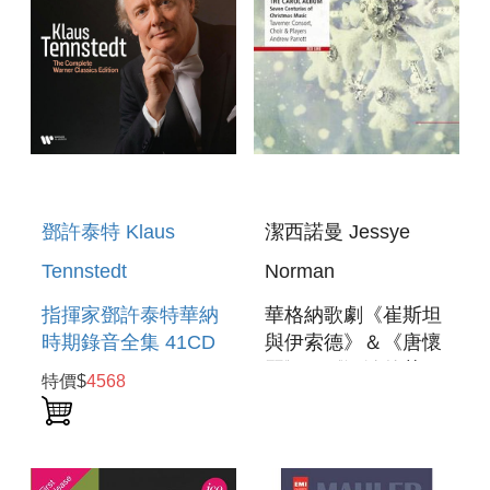
鄧許泰特 Klaus
潔西諾曼 Jessye
Tennstedt
Norman
指揮家鄧許泰特華納
華格納歌劇《崔斯坦
時期錄音全集 41CD
與伊索德》＆《唐懷
THE COMPLETE
瑟》＆《漂泊的荷蘭
特價$
4568
WARNER
人》＆《諸神的黃
CLASSICS EDITION
昏》中的場景 RED
41CD
LINE - WAGNER
SCENES FROM