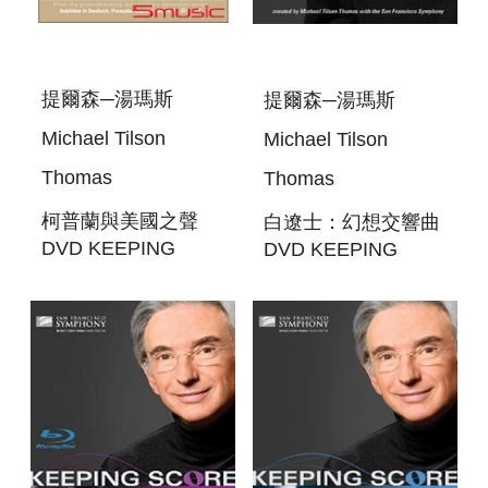
提爾森─湯瑪斯
提爾森─湯瑪斯
Michael Tilson
Michael Tilson
Thomas
Thomas
柯普蘭與美國之聲
白遼士：幻想交響曲
DVD KEEPING
DVD KEEPING
SCORE - COPLAND
SCORE - BERLIOZ:
AND THE
SYMPHONIE
AMERICAN SOUND
FANTASTIQUE