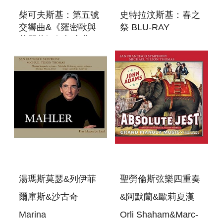
柴可夫斯基：第五號
史特拉汶斯基：春之
交響曲&《羅密歐與
祭 BLU-RAY
茱麗葉》幻想序曲
KEEPING SCORE -
SACD
STRAVINSKY S
TCHAIKOVSKY:
RITE OF SPRING
SYMPHONY NO. 5
& ROMEO AND
JULIET, FANTASY-
OVER
湯瑪斯莫瑟&列伊菲
聖勞倫斯弦樂四重奏
爾庫斯&沙古奇
&阿默蘭&歐莉夏漢
Marina
Orli Shaham&Marc-