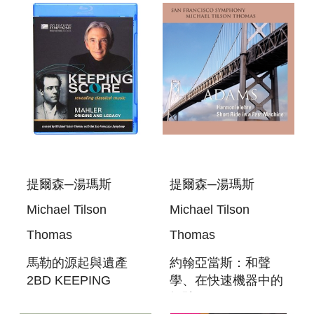
BEETHOVEN:
ORIGINS AND
SYMPHONY NO. 5
LEGACY
& PIANO
CONCERTO NO. 4
提爾森─湯瑪斯
提爾森─湯瑪斯
Michael Tilson
Michael Tilson
Thomas
Thomas
馬勒的源起與遺產
約翰亞當斯：和聲
2BD KEEPING
學、在快速機器中的
SCORE - MAHLER:
短馳 SACD ADAMS: