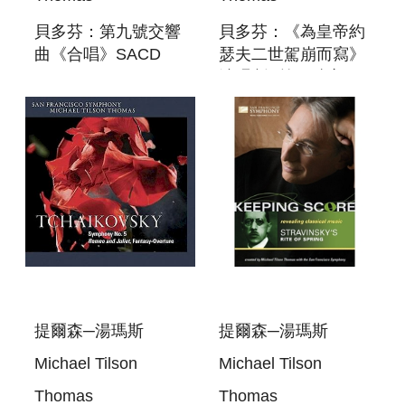
貝多芬：第九號交響
貝多芬：《為皇帝約
曲《合唱》SACD
瑟夫二世駕崩而寫》
BEETHOVEN:
清唱劇&第二號交響
SYMPHONY NO. 9
曲 SACD
BEETHOVEN:
CANTATA ON THE
DEATH OF
EMPEROR JOSEPH
II & SYMPH
提爾森─湯瑪斯
提爾森─湯瑪斯
Michael Tilson
Michael Tilson
Thomas
Thomas