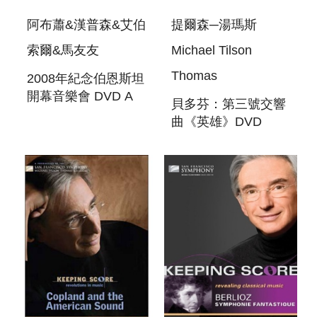
阿布蕭&漢普森&艾伯
提爾森─湯瑪斯
索爾&馬友友
Michael Tilson
Thomas
2008年紀念伯恩斯坦
開幕音樂會 DVD A
貝多芬：第三號交響
CELEBRATION OF
曲《英雄》DVD
LEONARD
KEEPING SCORE -
BERNSTEIN:
BEETHOVEN S
OPENING NIGHT
EROICA
AT CARNEGI