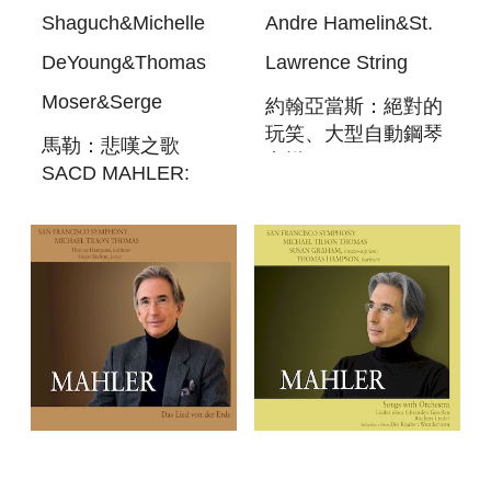
Shaguch&Michelle
Andre Hamelin&St.
DeYoung&Thomas
Lawrence String
Moser&Serge
約翰亞當斯：絕對的
玩笑、大型自動鋼琴
馬勒：悲嘆之歌
音樂 SACD ADAMS:
SACD MAHLER:
ABSOLUTE JEST &
DAS KLAGENDE
GRAND PIANOLA
LIED
MUSIC