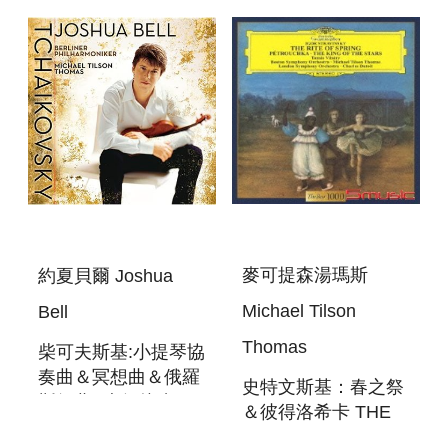
CONCERTO;
CHAUSSON:
POEME
麥可提森湯瑪斯
約夏貝爾 Joshua
Michael Tilson
Bell
Thomas
柴可夫斯基:小提琴協
奏曲＆冥想曲＆俄羅
史特文斯基：春之祭
斯舞曲 (大師接班人)
＆彼得洛希卡 THE
TCHAIKOVSKY:VIOLIN
RITE OF SPRING＆