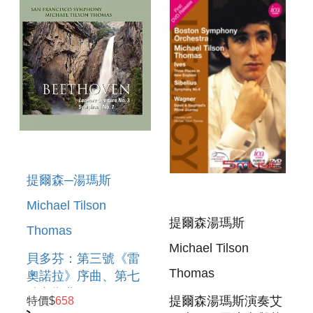
ORIGINS AND
HARMONIELEHRE
LEGACY
& SHORT RIDE IN A
FAST MACHINE
提爾森─湯瑪斯
Michael Tilson
提爾森湯瑪斯
Thomas
Michael Tilson
貝多芬：第三號《雷
Thomas
奧諾拉》序曲、第七
號交響曲 SACD
提爾森湯瑪斯演奏艾
特價$
658
BEETHOVEN: