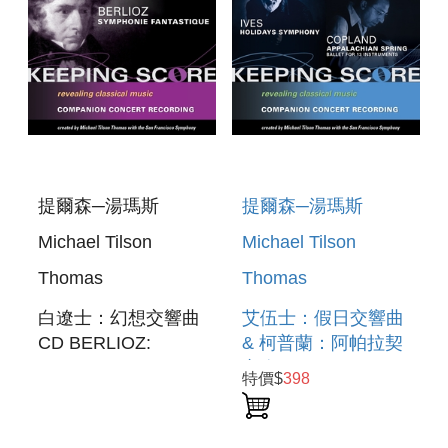
提爾森─湯瑪斯
提爾森─湯瑪斯
Michael Tilson
Michael Tilson
Thomas
Thomas
白遼士：幻想交響曲
艾伍士：假日交響曲
CD BERLIOZ:
& 柯普蘭：阿帕拉契
SYMPHONIE
之春 IVES:
特價$
398
FANTASTIQUE
HOLIDAYS
SYMPHONY &
COPLAND: