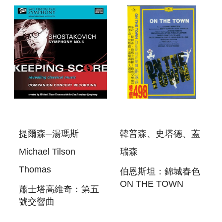
CONCERTO＆
PETROUCHKA
MEDITATION＆
DANSE RUSSE
提爾森─湯瑪斯
韓普森、史塔德、蓋
Michael Tilson
瑞森
Thomas
伯恩斯坦：錦城春色
ON THE TOWN
蕭士塔高維奇：第五
號交響曲
SHOSTAKOVICH: