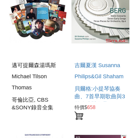
邁可提爾森湯瑪斯
吉爾夏漢 Susanna
Michael Tilson
Philips&Gil Shaham
Thomas
貝爾格:小提琴協奏
曲、7首早期歌曲與3
哥倫比亞, CBS
首管弦樂作品 SACD
&SONY錄音全集
特價$
658
BERG: VIOLIN
80CD THE
CONCERTO&SEVEN
COMPLETE
EARLY SONGS &
COLUMBIA, CBS
THREE PIECES