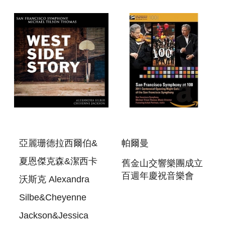
STRAVINSKY: THE
PROJECT
RITE OF SPRING &
THE FIREBIRD
SUITE (SELECTI
亞麗珊德拉西爾伯&
帕爾曼
夏恩傑克森&潔西卡
舊金山交響樂團成立
百週年慶祝音樂會
沃斯克 Alexandra
BLU-RAY SAN
Silbe&Cheyenne
FRANCISCO
SYMPHONY AT 100
Jackson&Jessica