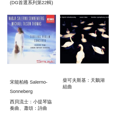
(DG首選系列第22輯)
LEONARD
BERNSTEIN : ON
THE TOWN(DG
FIRST CHOICE 22)
柴可夫斯基：天鵝湖
宋能柏格 Salerno-
組曲
Sonneberg
TSCHAIKOVSKY:
SWAN LAKE
西貝流士：小提琴協
奏曲、蕭頌：詩曲
SIBELIUS: VIOLIN