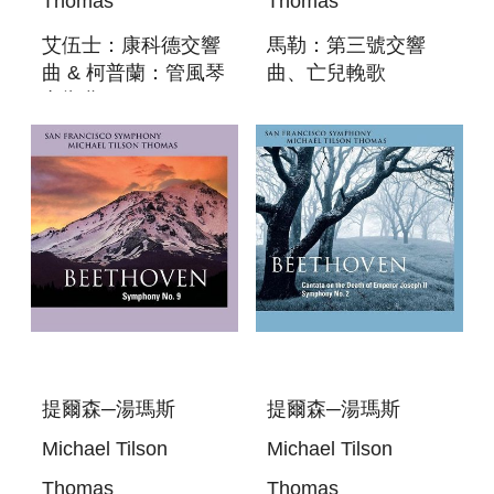
Thomas
Thomas
艾伍士：康科德交響
馬勒：第三號交響
曲 & 柯普蘭：管風琴
曲、亡兒輓歌
交響曲 SACD
2SACD MAHLER:
IVES/BRANT: A
SYMPHONY NO. 3
CONCORD
&
SYMPHONY &
KINDERTOTENLIEDER
COPLAND: ORGAN
SYMPHONY
提爾森─湯瑪斯
提爾森─湯瑪斯
Michael Tilson
Michael Tilson
Thomas
Thomas