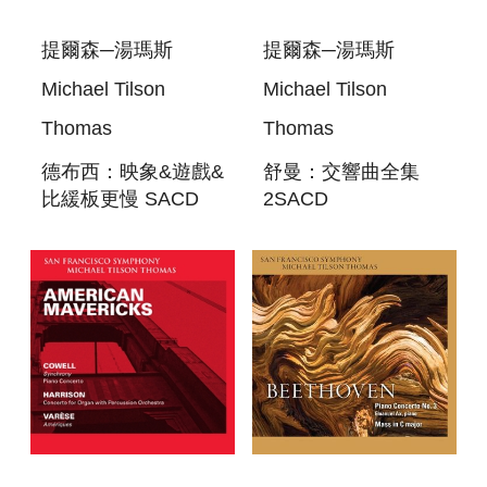
提爾森─湯瑪斯
提爾森─湯瑪斯
Michael Tilson
Michael Tilson
Thomas
Thomas
德布西：映象&遊戲&
舒曼：交響曲全集
比緩板更慢 SACD
2SACD
DEBUSSY:
SCHUMANN:
IMAGES&JEUX &
SYMPHONIES
LA PLUS QUE
NOS. 1-4
LENTE