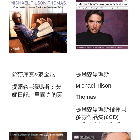
AND SONY
FOR
RECORDINGS
(80CD)
薩莎庫克&麥金尼
提爾森湯瑪斯
Michael Tilson
提爾森─湯瑪斯：安
妮日記、里爾克的冥
Thomas
想 TILSON
提爾森湯瑪斯指揮貝
THOMAS: FROM
多芬作品集(6CD)
THE DIARY OF
《典範大師套裝系
ANNE FRANK &
列》 MICHAEL
MEDITATIONS ON