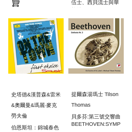
伍士、西貝流士與華
LEONORE
格納 MICHAEL
OVERTURE NO. 3
TILSON THOMAS
& SYMPHONY NO.
CONDUCTS IVES,
7
SIBELIUS &
WAGNER
提爾森湯瑪士 Tilson
史塔德&漢普森&雷米
Thomas
&奧爾曼&瑪麗‧麥克
勞夫倫
貝多芬:第三號交響曲
BEETHOVEN:SYMPHON
伯恩斯坦：錦城春色
NO.3