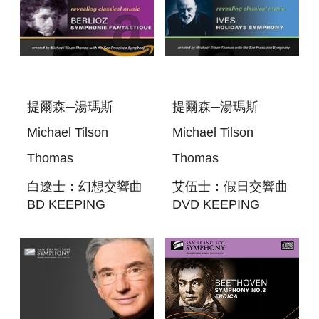
提爾森─湯瑪斯
提爾森─湯瑪斯
Michael Tilson
Michael Tilson
Thomas
Thomas
白遼士：幻想交響曲
艾伍士：假日交響曲
BD KEEPING
DVD KEEPING
SCORE - BERLIOZ:
SCORE - IVES:
SYMPHONIE
HOLIDAYS
FANTASTIQUE
SYMPHONY