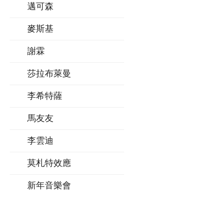
邁可森
麥斯基
謝霖
莎拉布萊曼
李希特薩
馬友友
李雲迪
莫札特效應
新年音樂會