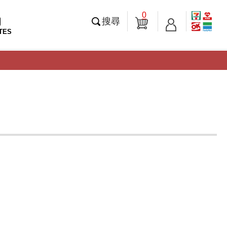
0
知
搜尋
TES