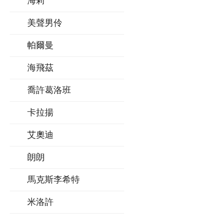
海莉
美聲男伶
帕爾曼
海飛茲
喬許葛洛班
卡拉揚
艾奧迪
朗朗
馬克斯李希特
米洛許