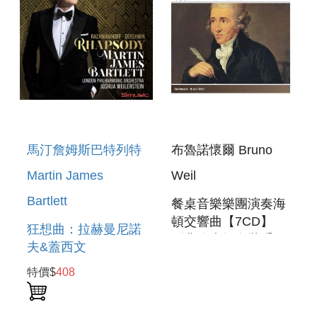
馬汀詹姆斯巴特列特
布魯諾懷爾 Bruno
Martin James
Weil
Bartlett
餐桌音樂樂團演奏海
頓交響曲【7CD】
狂想曲：拉赫曼尼諾
《典範大師套裝系列
夫&蓋西文
162》 TAFELMUSIK
RHAPSODY:
特價$
408
PLAYS HAYDN
RACHMANINOFF,
SYMPHONIES
GERSHWIN
(7CD)